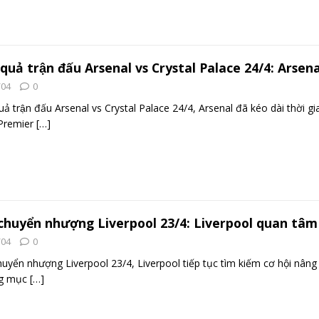
 quả trận đấu Arsenal vs Crystal Palace 24/4: Arse
/04
0
quả trận đấu Arsenal vs Crystal Palace 24/4, Arsenal đã kéo dài thời g
 Premier
[…]
 chuyển nhượng Liverpool 23/4: Liverpool quan 
/04
0
huyển nhượng Liverpool 23/4, Liverpool tiếp tục tìm kiếm cơ hội nâng
g mục
[…]