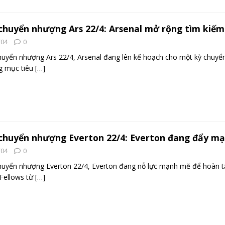
chuyển nhượng Ars 22/4: Arsenal mở rộng tìm kiếm
/04
0
huyển nhượng Ars 22/4, Arsenal đang lên kế hoạch cho một kỳ chuy
g mục tiêu
[…]
 chuyển nhượng Everton 22/4: Everton đang đẩy mạ
/04
0
huyển nhượng Everton 22/4, Everton đang nỗ lực mạnh mẽ để hoàn t
Fellows từ
[…]