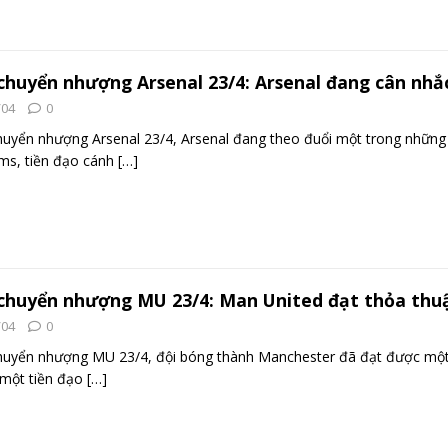
chuyển nhượng Arsenal 23/4: Arsenal đang cân nhắ
/04
0
huyển nhượng Arsenal 23/4, Arsenal đang theo đuổi một trong những 
ams, tiền đạo cánh
[…]
 chuyển nhượng MU 23/4: Man United đạt thỏa thu
/04
0
huyển nhượng MU 23/4, đội bóng thành Manchester đã đạt được một
 một tiền đạo
[…]