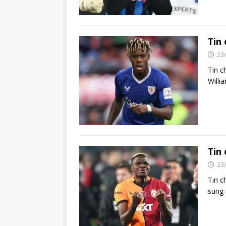
Tin 
23
Tin c
Willi
Tin
23
Tin c
sung