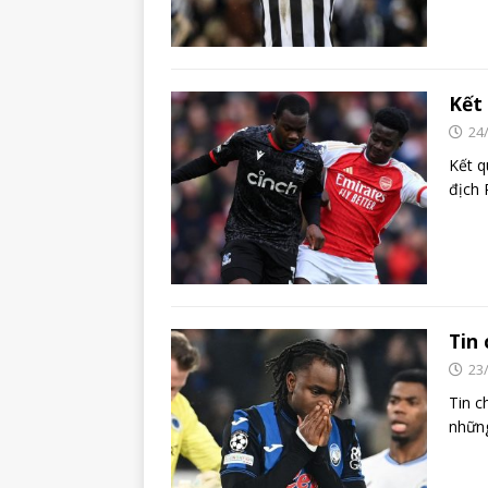
Kết
24
Kết 
địch
Tin
23
Tin c
nhữn