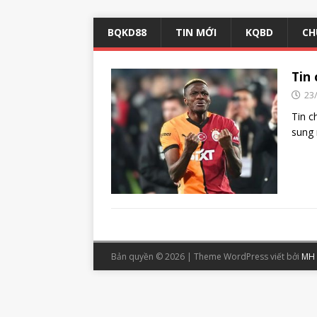
BQKD88
TIN MỚI
KQBD
CH
Tin
23
Tin c
sung
Bản quyền © 2026 | Theme WordPress viết bởi
MH