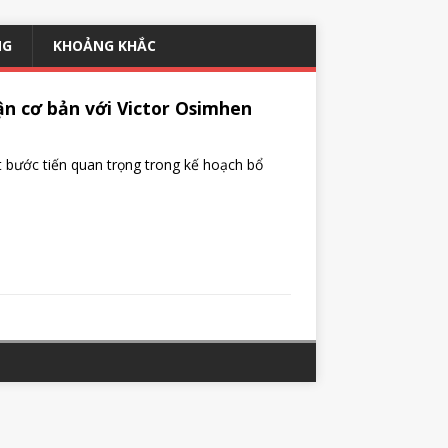
NG
KHOẢNG KHẮC
ận cơ bản với Victor Osimhen
 bước tiến quan trọng trong kế hoạch bổ