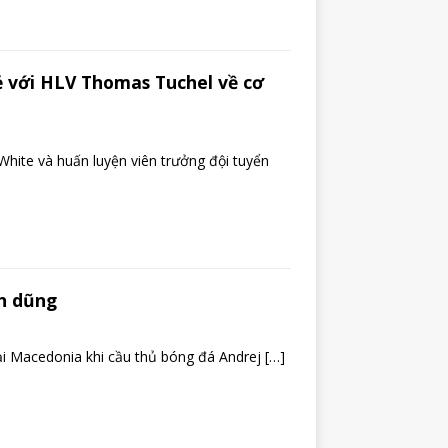
ẻ với HLV Thomas Tuchel về cơ
White và huấn luyện viên trưởng đội tuyển
nh dũng
ại Macedonia khi cầu thủ bóng đá Andrej
[…]