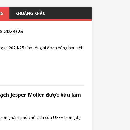
NG
KHOẢNG KHẮC
e 2024/25
e 2024/25 tính tới giai đoạn vòng bán kết
 Mạch Jesper Moller được bầu làm
t trong năm phó chủ tịch của UEFA trong đại