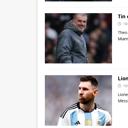
Tin
18
Theo 
Miami
Lion
18
Lione
Messi