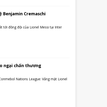
vệ Benjamin Cremaschi
t tới đồng đội của Lionel Messi tại Inter
 lo ngại chấn thương
ự Conmebol Nations League: Vắng mặt Lionel