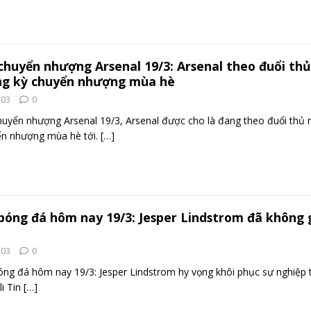
 chuyển nhượng Arsenal 19/3: Arsenal theo đuổi t
ng kỳ chuyển nhượng mùa hè
/03
0
huyển nhượng Arsenal 19/3, Arsenal được cho là đang theo đuổi thủ
ển nhượng mùa hè tới.
[…]
bóng đá hôm nay 19/3: Jesper Lindstrom đã không g
/03
0
óng đá hôm nay 19/3: Jesper Lindstrom hy vọng khôi phục sự nghiệp 
i Tin
[…]