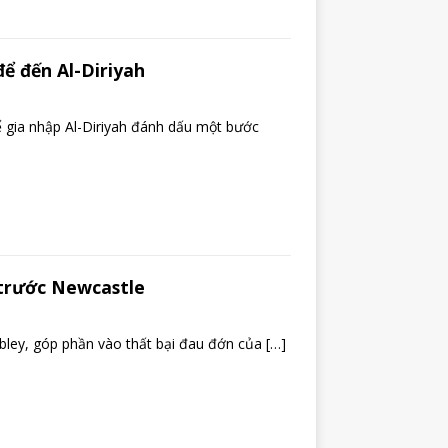
để đến Al-Diriyah
để gia nhập Al-Diriyah đánh dấu một bước
 trước Newcastle
mbley, góp phần vào thất bại đau đớn của
[…]