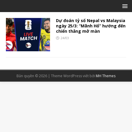
Dự đoán tỷ số Nepal vs Malaysia
ngày 25/3: “Mãnh Hổ” hướng đến
chiến thắng mở màn
24/03
Bản quyền © 2026 | Theme WordPress viết bởi
MH Themes