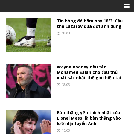
Tin bóng đá hôm nay 18/3: Cầu
thủ Lazarov qua đời anh dũng
18/03
Wayne Rooney nêu tên
Mohamed Salah cho cầu thủ
xuất sắc nhất thế giới hiện tại
18/03
Bàn thắng yêu thích nhất của
Lionel Messi là bàn thắng vào
lưới đội tuyển Anh
15/03