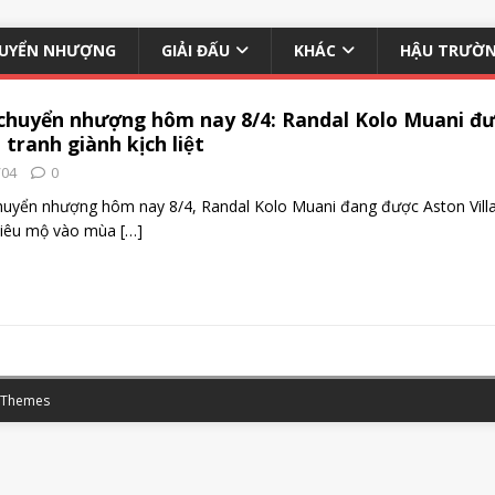
UYỂN NHƯỢNG
GIẢI ĐẤU
KHÁC
HẬU TRƯỜ
 chuyển nhượng hôm nay 8/4: Randal Kolo Muani đ
a tranh giành kịch liệt
/04
0
huyển nhượng hôm nay 8/4, Randal Kolo Muani đang được Aston Villa
hiêu mộ vào mùa
[…]
 Themes