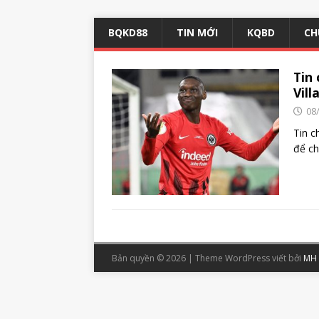
BQKD88
TIN MỚI
KQBD
CH
Tin
Vill
08
Tin c
để c
Bản quyền © 2026 | Theme WordPress viết bởi
MH