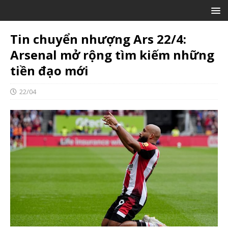
Tin chuyển nhượng Ars 22/4:
Arsenal mở rộng tìm kiếm những
tiền đạo mới
22/04