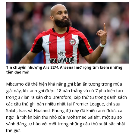
Tin chuyển nhượng Ars 22/4, Arsenal mở rộng tìm kiếm những
tiền đạo mới
Mbeumo đã thể hiện khả năng ghi bàn ấn tượng trong mùa
giải này, khi anh ghi được 18 bàn thắng và có 7 pha kiến tạo
trong 37 lần ra sân cho Brentford, xếp thứ tư trong danh sách
các cầu thủ ghi bàn nhiều nhất tại Premier League, chỉ sau
Salah, Isak và Haaland. Phong độ này đã khiến anh được ca
ngợi là “phiên bản thu nhỏ của Mohamed Salah”, một sự so
sánh đáng tự hào với một trong những cầu thủ xuất sắc nhất
thế giới.