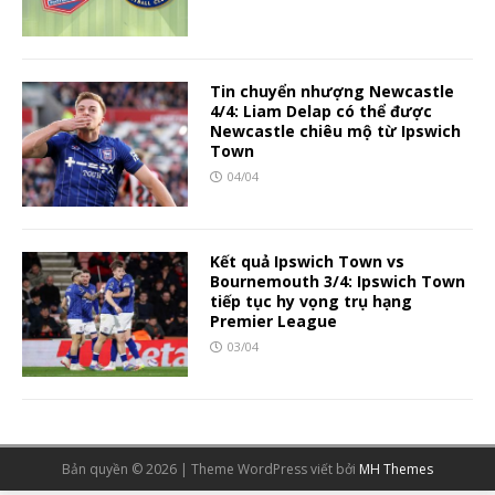
Tin chuyển nhượng Newcastle
4/4: Liam Delap có thể được
Newcastle chiêu mộ từ Ipswich
Town
04/04
Kết quả Ipswich Town vs
Bournemouth 3/4: Ipswich Town
tiếp tục hy vọng trụ hạng
Premier League
03/04
Bản quyền © 2026 | Theme WordPress viết bởi
MH Themes