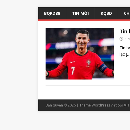
BQKD88
TIN MỚI
KQBD
CH
Tin 
17
Tin b
lạc
[…
Bản quyền © 2026 | Theme WordPress viết bởi
MH