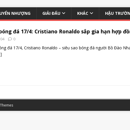
UYỂN NHƯỢNG
GIẢI ĐẤU
KHÁC
HẬU TRƯỜ
bóng đá 17/4: Cristiano Ronaldo sắp gia hạn hợp đồ
/04
0
óng đá 17/4, Cristiano Ronaldo – siêu sao bóng đá người Bồ Đào Nh
]
 Themes