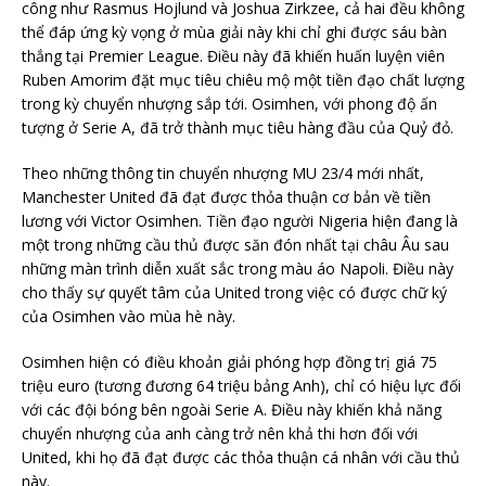
công như Rasmus Hojlund và Joshua Zirkzee, cả hai đều không
thể đáp ứng kỳ vọng ở mùa giải này khi chỉ ghi được sáu bàn
thắng tại Premier League. Điều này đã khiến huấn luyện viên
Ruben Amorim đặt mục tiêu chiêu mộ một tiền đạo chất lượng
trong kỳ chuyển nhượng sắp tới. Osimhen, với phong độ ấn
tượng ở Serie A, đã trở thành mục tiêu hàng đầu của Quỷ đỏ.
Theo những thông tin chuyển nhượng MU 23/4 mới nhất,
Manchester United đã đạt được thỏa thuận cơ bản về tiền
lương với Victor Osimhen. Tiền đạo người Nigeria hiện đang là
một trong những cầu thủ được săn đón nhất tại châu Âu sau
những màn trình diễn xuất sắc trong màu áo Napoli. Điều này
cho thấy sự quyết tâm của United trong việc có được chữ ký
của Osimhen vào mùa hè này.
Osimhen hiện có điều khoản giải phóng hợp đồng trị giá 75
triệu euro (tương đương 64 triệu bảng Anh), chỉ có hiệu lực đối
với các đội bóng bên ngoài Serie A. Điều này khiến khả năng
chuyển nhượng của anh càng trở nên khả thi hơn đối với
United, khi họ đã đạt được các thỏa thuận cá nhân với cầu thủ
này.