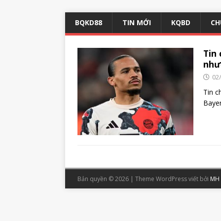
BQKD88
TIN MỚI
KQBD
CH
Tin
như
02
Tin c
Baye
Bản quyền © 2026 | Theme WordPress viết bởi
MH