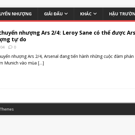
UYỂN NHƯỢNG
GIẢI ĐẤU
KHÁC
HẬU TRƯỜ
 chuyển nhượng Ars 2/4: Leroy Sane có thể được A
ợng tự do
/04
0
huyển nhượng Ars 2/4, Arsenal đang tiến hành những cuộc đàm phán
rn Munich vào mùa
[…]
 Themes