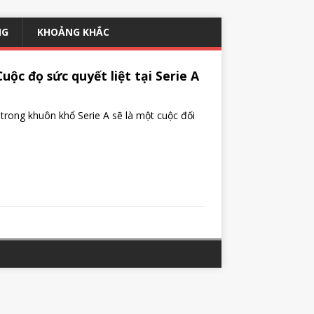
NG
KHOẢNG KHẮC
ộc đọ sức quyết liệt tại Serie A
rong khuôn khổ Serie A sẽ là một cuộc đối