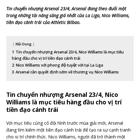
Tin chuyển nhượng Arsenal 23/4, Arsenal đang theo đuổi một
trong những tài năng sáng giá nhất của La Liga, Nico Williams,
tiền đạo cánh trái của Athletic Bilbao.
Nội Dung
1
Tin chuyển nhượng Arsenal 23/4, Nico Williams là mục tiêu
hàng đầu cho vị trí tiền đạo cánh trái
2
Nico Williams với phong độ tuyệt vời tại La Liga
3
Arsenal cần quyết định sớm về thương vụ Nico Williams
Tin chuyển nhượng Arsenal 23/4, Nico
Williams là mục tiêu hàng đầu cho vị trí
tiền đạo cánh trái
Với mục tiêu củng cố đội hình trước mùa giải mới, Arsenal
đang tìm kiếm một tiền đạo cánh trái để tạo ra sự cạnh tranh
cho vị trí chính thức. Nico Williams, người đã trở thành một