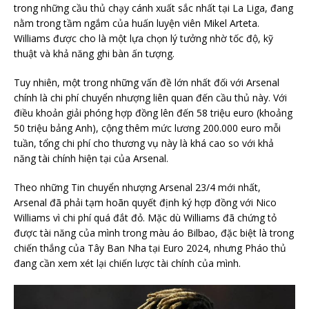
trong những cầu thủ chạy cánh xuất sắc nhất tại La Liga, đang
nằm trong tầm ngắm của huấn luyện viên Mikel Arteta.
Williams được cho là một lựa chọn lý tưởng nhờ tốc độ, kỹ
thuật và khả năng ghi bàn ấn tượng.
Tuy nhiên, một trong những vấn đề lớn nhất đối với Arsenal
chính là chi phí chuyển nhượng liên quan đến cầu thủ này. Với
điều khoản giải phóng hợp đồng lên đến 58 triệu euro (khoảng
50 triệu bảng Anh), cộng thêm mức lương 200.000 euro mỗi
tuần, tổng chi phí cho thương vụ này là khá cao so với khả
năng tài chính hiện tại của Arsenal.
Theo những Tin chuyển nhượng Arsenal 23/4 mới nhất,
Arsenal đã phải tạm hoãn quyết định ký hợp đồng với Nico
Williams vì chi phí quá đắt đỏ. Mặc dù Williams đã chứng tỏ
được tài năng của mình trong màu áo Bilbao, đặc biệt là trong
chiến thắng của Tây Ban Nha tại Euro 2024, nhưng Pháo thủ
đang cần xem xét lại chiến lược tài chính của mình.