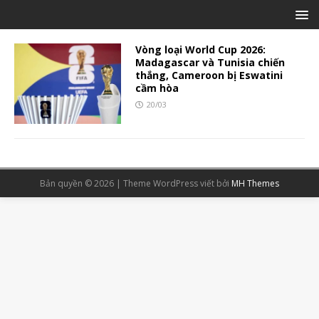
Vòng loại World Cup 2026:
Madagascar và Tunisia chiến
thắng, Cameroon bị Eswatini
cầm hòa
20/03
Bản quyền © 2026 | Theme WordPress viết bởi
MH Themes