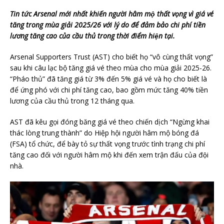
Tin tức Arsenal mới nhất khiến người hâm mộ thất vọng vì giá vé
tăng trong mùa giải 2025/26 với lý do để đảm bảo chi phí tiền
lương tăng cao của cầu thủ trong thời điểm hiện tại.
Arsenal Supporters Trust (AST) cho biết họ “vô cùng thất vọng”
sau khi câu lạc bộ tăng giá vé theo mùa cho mùa giải 2025-26.
“
Pháo thủ” đã tăng giá từ 3% đến 5% giá vé và họ cho biết là
để ứng phó với chi phí tăng cao, bao gồm mức tăng 40% tiền
lương của cầu thủ trong 12 tháng qua.
AST đã kêu gọi đóng băng giá vé theo chiến dịch “Ngừng khai
thác lòng trung thành” do Hiệp hội người hâm mộ bóng đá
(FSA) tổ chức, để bày tỏ sự thất vọng trước tình trạng chi phí
tăng cao đối với người hâm mộ khi đến xem trận đấu của đội
nhà.