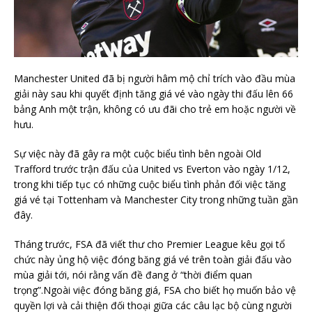
Manchester United đã bị người hâm mộ chỉ trích vào đầu mùa
giải này sau khi quyết định tăng giá vé vào ngày thi đấu lên 66
bảng Anh một trận, không có ưu đãi cho trẻ em hoặc người về
hưu.
Sự việc này đã gây ra một cuộc biểu tình bên ngoài Old
Trafford trước trận đấu của United vs Everton vào ngày 1/12,
trong khi tiếp tục có những cuộc biểu tình phản đối việc tăng
giá vé tại Tottenham và Manchester City trong những tuần gần
đây.
Tháng trước, FSA đã viết thư cho Premier League kêu gọi tổ
chức này ủng hộ việc đóng băng giá vé trên toàn giải đấu vào
mùa giải tới, nói rằng vấn đề đang ở “thời điểm quan
trọng”.Ngoài việc đóng băng giá, FSA cho biết họ muốn bảo vệ
quyền lợi và cải thiện đối thoại giữa các câu lạc bộ cùng người