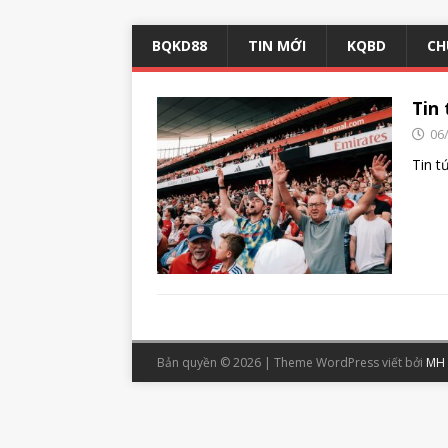
BQKD88
TIN MỚI
KQBD
CH
Tin 
06
Tin tư
Bản quyền © 2026 | Theme WordPress viết bởi
MH