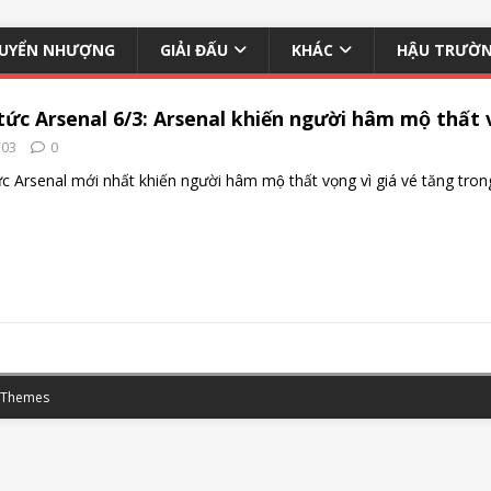
UYỂN NHƯỢNG
GIẢI ĐẤU
KHÁC
HẬU TRƯỜ
tức Arsenal 6/3: Arsenal khiến người hâm mộ thất v
/03
0
́c Arsenal mới nhất khiến người hâm mộ thất vọng vì giá vé tăng tro
 Themes