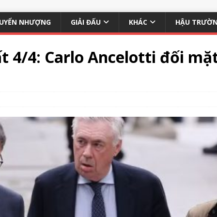
UYỂN NHƯỢNG
GIẢI ĐẤU
KHÁC
HẬU TRƯỜ
́t 4/4: Carlo Ancelotti đối mặ