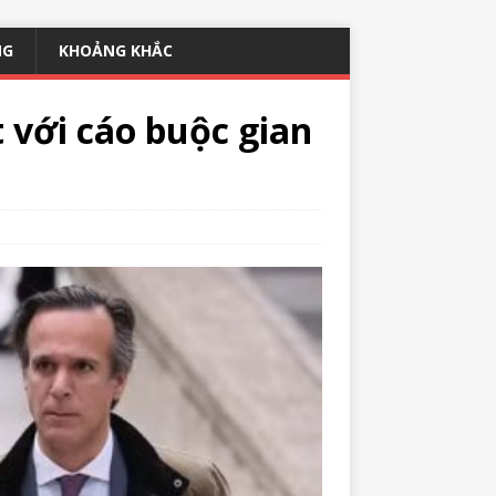
NG
KHOẢNG KHẮC
t với cáo buộc gian