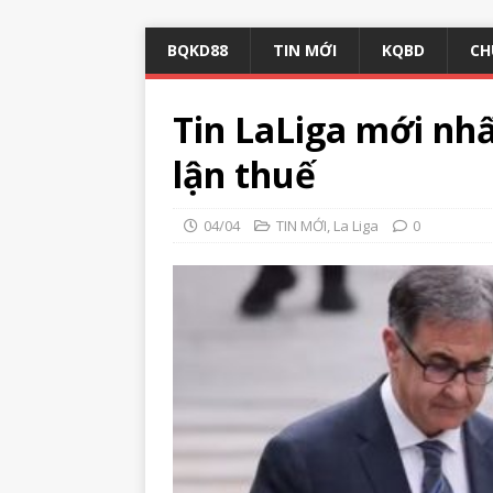
BQKD88
TIN MỚI
KQBD
CH
Tin LaLiga mới nhâ
lận thuế
04/04
TIN MỚI
,
La Liga
0