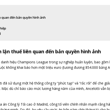
iên quan đến bản quyền hình ảnh
hiệp
d
an lận thuế liên quan đến bản quyền hình ảnh
 5 danh hiệu Champions League trong sự nghiệp huấn luyện, bao gồm b
buộc không khai báo hơn một triệu euro (tương đương 854.000 bảng A
ti đã sử dụng một hệ thống công ty “phức tạp” và “rắc rối” để che gi
 Mặc dù chỉ báo cáo mức lương hàng năm của mình, Ancelotti vẫn bị 
a án Công lý Tối cao ở Madrid, công tố viên chính nhấn mạnh rằng hành
 chứng minh. Do đó, họ yêu cầu mức án bốn năm chín tháng tù cho hu