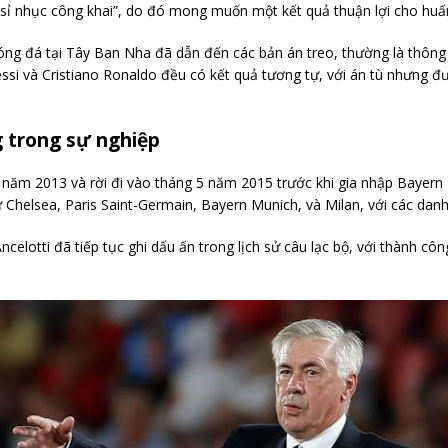
ự sỉ nhục công khai”, do đó mong muốn một kết quả thuận lợi cho huấn
óng đá tại Tây Ban Nha đã dẫn đến các bản án treo, thường là thông
ssi và Cristiano Ronaldo đều có kết quả tương tự, với án tù nhưng đư
 trong sự nghiệp
o năm 2013 và rời đi vào tháng 5 năm 2015 trước khi gia nhập Bayer
hư Chelsea, Paris Saint-Germain, Bayern Munich, và Milan, với các da
Ancelotti đã tiếp tục ghi dấu ấn trong lịch sử câu lạc bộ, với thành 