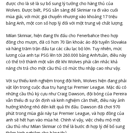
được cho là sẽ là sự bổ sung lý tưởng cho hàng thủ của
Wolves. Được biết, PSG sẵn sàng để Skriniar ra đi vào cuối
mùa giải, với mức giá chuyển nhượng vào khoảng 17 triệu
bảng Anh, một con số hợp lý đối với một trung vệ chất lượng.
Milan Skriniar, hiện đang thi đấu cho Fenerbahce theo hợp
đồng cho mượn, đã có hơn 70 lần khoác áo đội tuyển Slovakia
và hàng trăm trận đấu tại các câu lạc bộ lớn. Tuy nhiên, mức
lương của anh tại PSG lên tới 260.000 bảng Anh/tuần, điều này
có thể trở thành một vấn đề khi Wolves phải cân nhắc khả
năng chi trả cho một cầu thủ có mức thu nhập cao như vậy.
Với sự thiếu kinh nghiệm trong đội hình, Wolves hiện đang phải
vật lộn trong cuộc đua trụ hạng tại Premier League. Mặc dù có
những cầu thủ kỳ cựu như Craig Dawson, đội bóng của Pereira
vẫn thiếu đi sự ổn định và kinh nghiệm cần thiết, điều này ảnh
hưởng không nhỏ đến kết quả thi đấu. Dawson đã chơi 970
phút trong mùa giải này tại Premier League, và hợp đồng của
anh sẽ hết hạn vào mùa hè. Chính vì vậy, việc chiêu mộ một
cầu thủ như Milan Skriniar có thể là bước đi hợp lý để bổ sung
thêm kinh nghiệm cho hàng thủ.