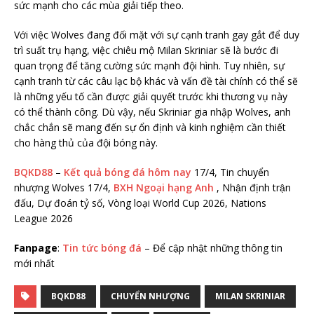
sức mạnh cho các mùa giải tiếp theo.
Với việc Wolves đang đối mặt với sự cạnh tranh gay gắt để duy
trì suất trụ hạng, việc chiêu mộ Milan Skriniar sẽ là bước đi
quan trọng để tăng cường sức mạnh đội hình. Tuy nhiên, sự
cạnh tranh từ các câu lạc bộ khác và vấn đề tài chính có thể sẽ
là những yếu tố cần được giải quyết trước khi thương vụ này
có thể thành công. Dù vậy, nếu Skriniar gia nhập Wolves, anh
chắc chắn sẽ mang đến sự ổn định và kinh nghiệm cần thiết
cho hàng thủ của đội bóng này.
BQKD88
–
Kết quả bóng đá hôm nay
17/4, Tin chuyển
nhượng Wolves 17/4,
BXH Ngoại hạng Anh
, Nhận định trận
đấu, Dự đoán tỷ số, Vòng loại World Cup 2026, Nations
League 2026
Fanpage
:
Tin tức bóng đá
– Để cập nhật những thông tin
mới nhất
BQKD88
CHUYỂN NHƯỢNG
MILAN SKRINIAR