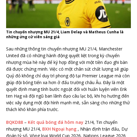
Tin chuyển nhượng MU 21/4, Liam Delap và Matheus Cunha là
những ứng cử viên sáng giá
Sau những thông tin chuyển nhượng MU 21/4, Manchester
United đã có những hành động quyết liệt trong kỳ chuyển
nhượng mùa hè này để ký hợp đồng với một tiền đạo ghi bàn
đã được chứng minh. Việc có một chân sút chất lượng sẽ giúp
Quỷ đỏ không chỉ duy trì phong độ tại Premier League mà còn
giúp đội bóng tiến xa hơn ở đấu trường châu Âu. Đây là một
quyết định mang tính bước ngoặt đối với huấn luyện viên Erik
ten Hag và đội ngũ ban lãnh đạo câu lạc bộ, khi họ hướng đến
việc xây dựng một đội hình mạnh mẽ, sẵn sàng cho những thử
thách khó khăn phía trước.
BQKD88
–
Kết quả bóng đá hôm nay
21/4, Tin chuyển
nhượng MU 21/4,
BXH Ngoại hạng
, Nhận định trận đấu, Dự
đoán tỷ số, Vòng loại World Cup 2026, Nations League 2026