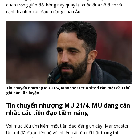
quan trọng giúp đội bóng này quay lại cuộc đua vô địch và
cạnh tranh ở các đấu trường châu Âu.
Tin chuyển nhượng MU 21/4, Manchester United cần một cầu thủ
ghi bàn lão luyện
Tin chuyển nhượng MU 21/4, MU đang cân
nhắc các tiền đạo tiềm năng
Với mục tiêu tìm kiếm một tiền đạo đáng tin cậy, Manchester
United đã được liên hệ với nhiều cái tên nổi bật trong thị