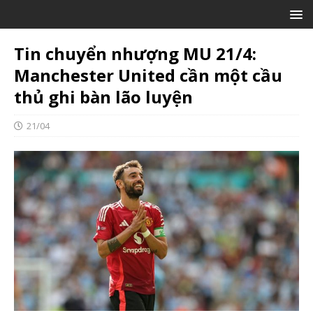
Tin chuyển nhượng MU 21/4:
Manchester United cần một cầu
thủ ghi bàn lão luyện
21/04