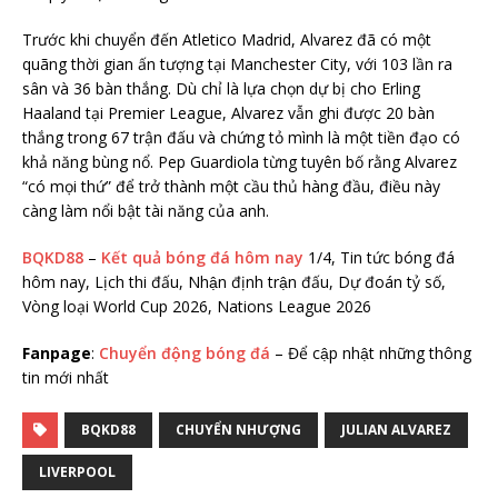
Trước khi chuyển đến Atletico Madrid, Alvarez đã có một
quãng thời gian ấn tượng tại Manchester City, với 103 lần ra
sân và 36 bàn thắng. Dù chỉ là lựa chọn dự bị cho Erling
Haaland tại Premier League, Alvarez vẫn ghi được 20 bàn
thắng trong 67 trận đấu và chứng tỏ mình là một tiền đạo có
khả năng bùng nổ. Pep Guardiola từng tuyên bố rằng Alvarez
“có mọi thứ” để trở thành một cầu thủ hàng đầu, điều này
càng làm nổi bật tài năng của anh.
BQKD88
–
Kết quả bóng đá hôm nay
1/4, Tin tức bóng đá
hôm nay, Lịch thi đấu, Nhận định trận đấu, Dự đoán tỷ số,
Vòng loại World Cup 2026, Nations League 2026
Fanpage
:
Chuyển động bóng đá
– Để cập nhật những thông
tin mới nhất
BQKD88
CHUYỂN NHƯỢNG
JULIAN ALVAREZ
LIVERPOOL