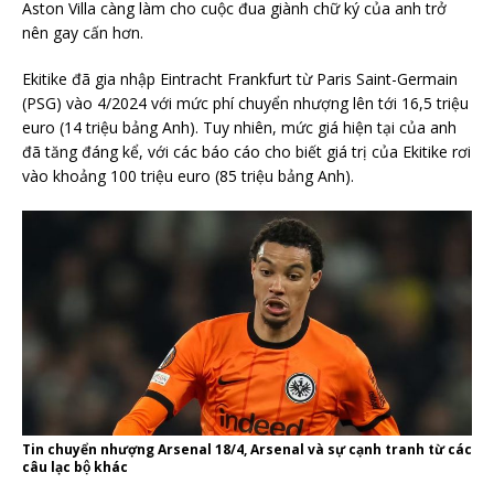
Aston Villa càng làm cho cuộc đua giành chữ ký của anh trở
nên gay cấn hơn.
Ekitike đã gia nhập Eintracht Frankfurt từ Paris Saint-Germain
(PSG) vào 4/2024 với mức phí chuyển nhượng lên tới 16,5 triệu
euro (14 triệu bảng Anh). Tuy nhiên, mức giá hiện tại của anh
đã tăng đáng kể, với các báo cáo cho biết giá trị của Ekitike rơi
vào khoảng 100 triệu euro (85 triệu bảng Anh).
Tin chuyển nhượng Arsenal 18/4, Arsenal và sự cạnh tranh từ các
câu lạc bộ khác