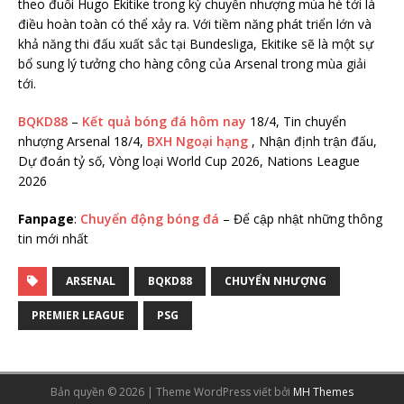
theo đuổi Hugo Ekitike trong kỳ chuyển nhượng mùa hè tới là
điều hoàn toàn có thể xảy ra. Với tiềm năng phát triển lớn và
khả năng thi đấu xuất sắc tại Bundesliga, Ekitike sẽ là một sự
bổ sung lý tưởng cho hàng công của Arsenal trong mùa giải
tới.
BQKD88
–
Kết quả bóng đá hôm nay
18/4, Tin chuyển
nhượng Arsenal 18/4,
BXH Ngoại hạng
, Nhận định trận đấu,
Dự đoán tỷ số, Vòng loại World Cup 2026, Nations League
2026
Fanpage
:
Chuyển động bóng đá
– Để cập nhật những thông
tin mới nhất
ARSENAL
BQKD88
CHUYỂN NHƯỢNG
PREMIER LEAGUE
PSG
Bản quyền © 2026 | Theme WordPress viết bởi
MH Themes