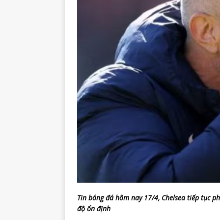
Tin bóng đá hôm nay 17/4, Chelsea tiếp tục 
độ ổn định