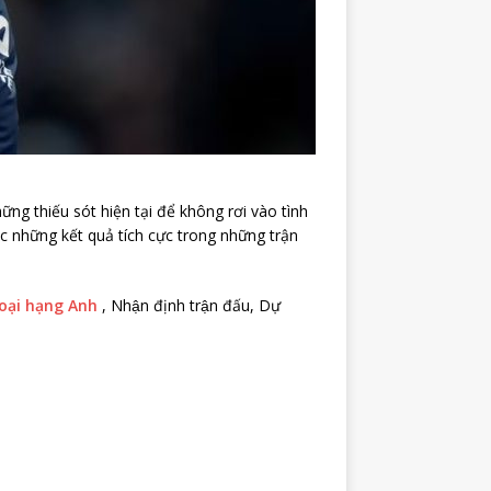
ng thiếu sót hiện tại để không rơi vào tình
c những kết quả tích cực trong những trận
ại hạng Anh
, Nhận định trận đấu, Dự