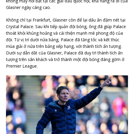
không mấy nổi bật tại các giải đấu quốc nội, khả năng ra đi của
Glasner ngày càng cao.
Không chỉ tại Frankfurt, Glasner còn để lại dấu ấn đậm nét tại
Crystal Palace. Sau khi tiếp quản đội bóng, ông đã giúp Palace
thoát khỏi khủng hoảng và cải thiện mạnh mẽ phong độ của
đội. Từ vị trí dưới nửa bảng, Palace đã tăng tốc và kết thúc
mùa giải ở nửa trên bảng xếp hạng, với thành tích ấn tượng.
Dưới sự dẫn dắt của Glasner, Palace đã duy trì thành tích ấn
tượng trên sân khách và trở thành một đội bóng đáng gờm ở
Premier League.