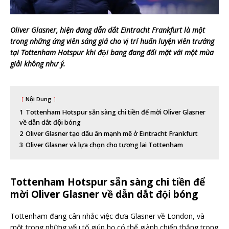
Oliver Glasner, hiện đang dẫn dắt Eintracht Frankfurt là một
trong những ứng viên sáng giá cho vị trí huấn luyện viên trưởng
tại Tottenham Hotspur khi đội bang đang đối mặt với một mùa
giải không như ý.
Nội Dung
1
Tottenham Hotspur sẵn sàng chi tiền để mời Oliver Glasner
về dẫn dắt đội bóng
2
Oliver Glasner tạo dấu ấn mạnh mẽ ở Eintracht Frankfurt
3
Oliver Glasner và lựa chọn cho tương lai Tottenham
Tottenham Hotspur sẵn sàng chi tiền để
mời Oliver Glasner về dẫn dắt đội bóng
Tottenham đang cân nhắc việc đưa Glasner về London, và
một trong những yếu tố giúp họ có thể giành chiến thắng trong