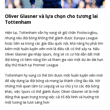
Oliver Glasner và lựa chọn cho tương lai
Tottenham
Hiện tại, Tottenham vẫn hy vọng sẽ giữ chân Postecoglou,
nhưng nếu đội bóng không thể giành được Europa League
hoặc tiến xa trong các giải đấu quốc nội, khả năng họ phải tìm
kiếm một huấn luyện viên mới là điều rất có thể xảy ra. Nếu
Oliver Glasner gia nhập Spurs, ông sẽ có cơ hội dẫn dắt một
đội bóng có tiềm năng lớn và tham gia vào một dự án dài hạn
đầy thử thách tại Premier League.
Tottenham hy vọng có thể tìm được một huấn luyện viên mới
để xây dựng lại đội bóng và mang lại thành công lâu dài. Với
những mối quan tâm từ Leipzig và sự chú ý từ các đội bóng
khác, việc Spurs có thể giành được Oliver Glasner sẽ là một
động thái quan trọng trong việc cải tổ đội hình và hướng tới
một tương lai tươi sáng hơn