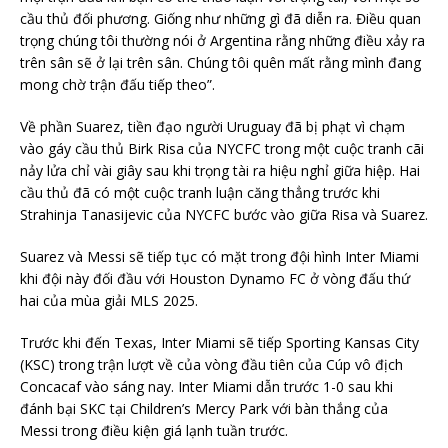
cầu thủ đối phương. Giống như những gì đã diễn ra. Điều quan
trọng chúng tôi thường nói ở Argentina rằng những điều xảy ra
trên sân sẽ ở lại trên sân. Chúng tôi quên mất rằng mình đang
mong chờ trận đấu tiếp theo”.
Về phần Suarez, tiền đạo người Uruguay đã bị phạt vì chạm
vào gáy cầu thủ Birk Risa của NYCFC trong một cuộc tranh cãi
nảy lửa chỉ vài giây sau khi trọng tài ra hiệu nghỉ giữa hiệp. Hai
cầu thủ đã có một cuộc tranh luận căng thẳng trước khi
Strahinja Tanasijevic của NYCFC bước vào giữa Risa và Suarez.
Suarez và Messi sẽ tiếp tục có mặt trong đội hình Inter Miami
khi đội này đối đầu với Houston Dynamo FC ở vòng đấu thứ
hai của mùa giải MLS 2025.
Trước khi đến Texas, Inter Miami sẽ tiếp Sporting Kansas City
(KSC) trong trận lượt về của vòng đầu tiên của Cúp vô địch
Concacaf vào sáng nay. Inter Miami dẫn trước 1-0 sau khi
đánh bại SKC tại Children’s Mercy Park với bàn thắng của
Messi trong điều kiện giá lạnh tuần trước.