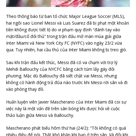
Theo thông báo từ ban tổ chức Major League Soccer (MLS),
hai ngôi sao Lionel Messi và Luis Suarez đã bị phạt một khoản
tiền không được tiết lộ do vi phạm quy định “đánh tay vào
mặt/đầu/cổ đối thủ” trong trận đấu mở màn mùa giải giữa
Inter Miami và New York City FC (NYFC) vào ngày 23/2 vừa
qua. Tuy nhiên, hai cầu thủ của Inter Miami không bị treo giò.
Sau khi trận đấu kết thúc, Messi đã có va chạm với trợ lý
Mehdi Ballouchy của NYCFC bằng cách túm lấy gáy đối
phương. Mặc dù Ballouchy đã siết chặt vai Messi, nhưng
không có hành động trả đũa nào trước khi Messi rời sân và đi
vào phòng thay đồ.
Huấn luyện viên Javier Mascherano của Inter Miami đã coi sự
việc này là một vấn đề trên sân bóng khi được hỏi về cuộc
thảo luận giữa Messi và Ballouchy.
Mascherano phát biểu hôm thứ hai (24/2): “Tôi không có quá
nhiều điều để nói. Thật khó khăn khi bạn ở trên sân. Và đôi khi