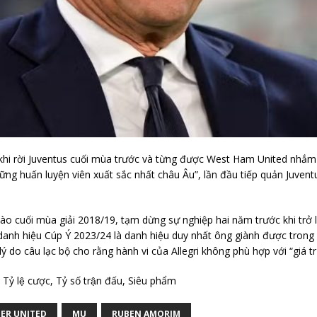
ừ khi rời Juventus cuối mùa trước và từng được West Ham United nhắ
ng huấn luyện viên xuất sắc nhất châu Âu”, lần đầu tiếp quản Juvent
 vào cuối mùa giải 2018/19, tạm dừng sự nghiệp hai năm trước khi trở 
 danh hiệu Cúp Ý 2023/24 là danh hiệu duy nhất ông giành được trong 
lý do câu lạc bộ cho rằng hành vi của Allegri không phù hợp với “giá tr
Tỷ lệ cược, Tỷ số trận đấu, Siêu phẩm
ER UNITED
MU
RUBEN AMORIM