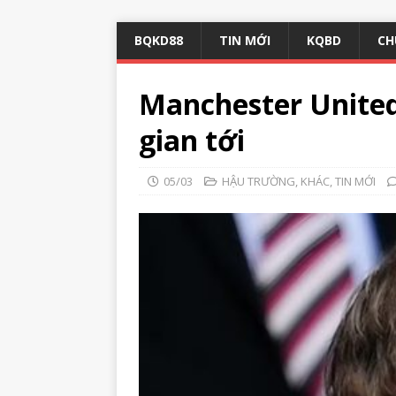
BQKD88
TIN MỚI
KQBD
CH
Manchester United
gian tới
05/03
HẬU TRƯỜNG
,
KHÁC
,
TIN MỚI