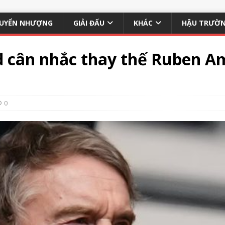
UYỂN NHƯỢNG
GIẢI ĐẤU
KHÁC
HẬU TRƯỜ
 cân nhắc thay thế Ruben Am
0