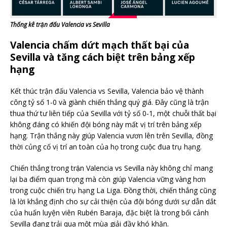
Thống kê trận đấu Valencia vs Sevilla
Valencia chấm dứt mạch thất bại của
Sevilla và tăng cách biệt trên bảng xếp
hạng
Kết thúc trận đấu Valencia vs Sevilla, Valencia bảo vệ thành
công tỷ số 1-0 và giành chiến thắng quý giá. Đây cũng là trận
thua thứ tư liên tiếp của Sevilla với tỷ số 0-1, một chuỗi thất bại
không đáng có khiến đội bóng này mất vị trí trên bảng xếp
hạng. Trận thắng này giúp Valencia vươn lên trên Sevilla, đồng
thời củng cố vị trí an toàn của họ trong cuộc đua trụ hạng.
Chiến thắng trong trận Valencia vs Sevilla này không chỉ mang
lại ba điểm quan trọng mà còn giúp Valencia vững vàng hơn
trong cuộc chiến trụ hạng La Liga. Đồng thời, chiến thắng cũng
là lời khẳng định cho sự cải thiện của đội bóng dưới sự dẫn dắt
của huấn luyện viên Rubén Baraja, đặc biệt là trong bối cảnh
Sevilla đang trải qua một mùa giải đầy khó khăn.