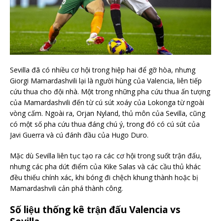
Sevilla đã có nhiều cơ hội trong hiệp hai để gỡ hòa, nhưng
Giorgi Mamardashvili lại là người hùng của Valencia, liên tiếp
cứu thua cho đội nhà. Một trong những pha cứu thua ấn tượng
của Mamardashvili đến từ cú sút xoáy của Lokonga từ ngoài
vòng cấm. Ngoài ra, Orjan Nyland, thủ môn của Sevilla, cũng
có một số pha cứu thua đáng chú ý, trong đó có cú sút của
Javi Guerra và cú đánh đầu của Hugo Duro.
Mặc dù Sevilla liên tục tạo ra các cơ hội trong suốt trận đấu,
nhưng các pha dứt điểm của Kike Salas và các cầu thủ khác
đều thiếu chính xác, khi bóng đi chệch khung thành hoặc bị
Mamardashvili cản phá thành công.
Số liệu thống kê trận đấu Valencia vs