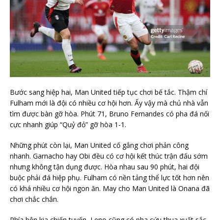
Bước sang hiệp hai, Man United tiếp tục chơi bế tắc. Thậm chí
Fulham mới là đội có nhiều cơ hội hơn. Ấy vậy mà chủ nhà vẫn
tìm được bàn gỡ hòa. Phút 71, Bruno Fernandes có pha đá nối
cực nhanh giúp “Quỷ đỏ” gỡ hòa 1-1.
Những phút còn lại, Man United cố gắng chơi phản công
nhanh. Garnacho hay Obi đều có cơ hội kết thúc trận đấu sớm
nhưng không tận dụng được. Hòa nhau sau 90 phút, hai đội
buộc phải đá hiệp phụ. Fulham có nền tảng thể lực tốt hơn nên
có khá nhiều cơ hội ngon ăn. May cho Man United là Onana đã
chơi chắc chắn.
Phía bên kia chiến tuyến, Leno cũng có pha cứu thua xuất sắc