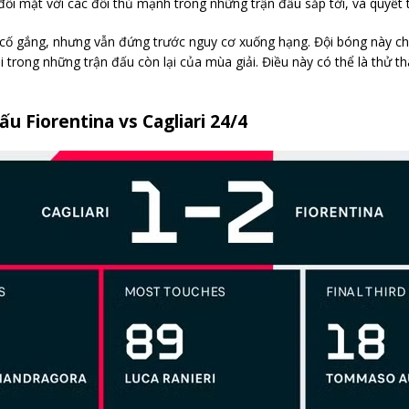
 đối mặt với các đối thủ mạnh trong những trận đấu sắp tới, và quyế
ất cố gắng, nhưng vẫn đứng trước nguy cơ xuống hạng. Đội bóng này c
 trong những trận đấu còn lại của mùa giải. Điều này có thể là thử th
 đấu Fiorentina vs Cagliari 24/4