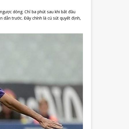
i ngược dòng. Chỉ ba phút sau khi bắt đầu
 dẫn trước. Đây chính là cú sút quyết định,