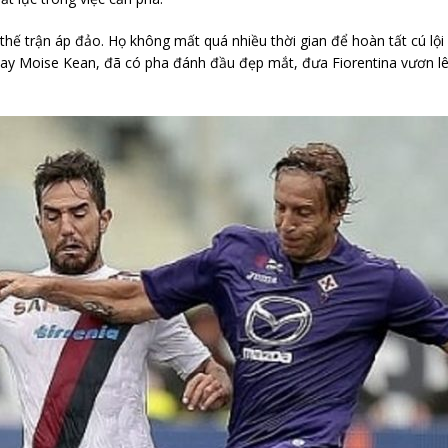
ì thế trận áp đảo. Họ không mất quá nhiều thời gian để hoàn tất cú lộ
hay Moise Kean, đã có pha đánh đầu đẹp mắt, đưa Fiorentina vươn lên