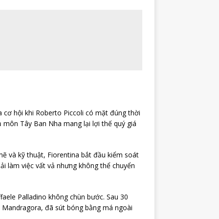
 cơ hội khi Roberto Piccoli có mặt đúng thời
ủ môn Tây Ban Nha mang lại lợi thế quý giá
ẽ và kỹ thuật, Fiorentina bắt đầu kiểm soát
hải làm việc vất vả nhưng không thể chuyển
faele Palladino không chùn bước. Sau 30
ủa Mandragora, đã sút bóng bằng má ngoài