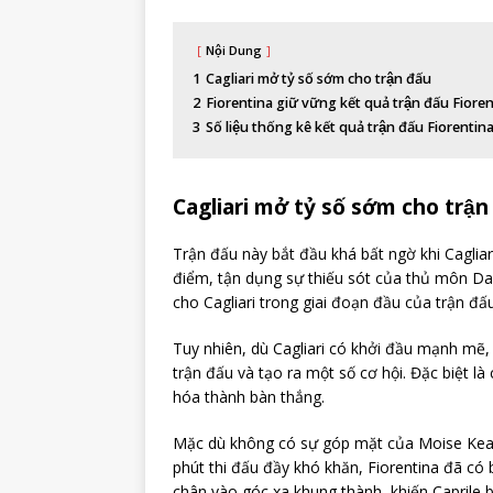
Nội Dung
1
Cagliari mở tỷ số sớm cho trận đấu
2
Fiorentina giữ vững kết quả trận đấu Fioren
3
Số liệu thống kê kết quả trận đấu Fiorentin
Cagliari mở tỷ số sớm cho trận
Trận đấu này bắt đầu khá bất ngờ khi Cagliar
điểm, tận dụng sự thiếu sót của thủ môn Dav
cho Cagliari trong giai đoạn đầu của trận đấu
Tuy nhiên, dù Cagliari có khởi đầu mạnh mẽ,
trận đấu và tạo ra một số cơ hội. Đặc biệt 
hóa thành bàn thắng.
Mặc dù không có sự góp mặt của Moise Kean, 
phút thi đấu đầy khó khăn, Fiorentina đã c
chân vào góc xa khung thành, khiến Caprile b