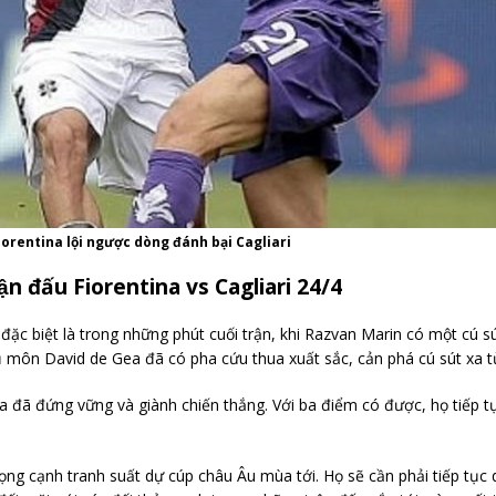
, Fiorentina lội ngược dòng đánh bại Cagliari
ận đấu Fiorentina vs Cagliari 24/4
đặc biệt là trong những phút cuối trận, khi Razvan Marin có một cú s
 môn David de Gea đã có pha cứu thua xuất sắc, cản phá cú sút xa từ 
na đã đứng vững và giành chiến thắng. Với ba điểm có được, họ tiếp tụ
y vọng cạnh tranh suất dự cúp châu Âu mùa tới. Họ sẽ cần phải tiếp tụ