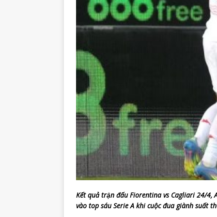
Kết quả trận đấu Fiorentina vs Cagliari 24/
vào top sáu Serie A khi cuộc đua giành suất 