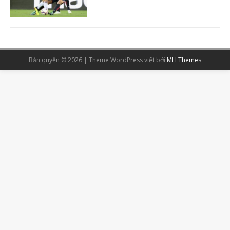
Bản quyền © 2026 | Theme WordPress viết bởi
MH Themes