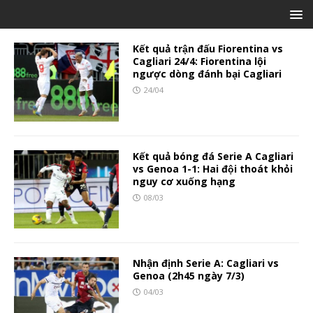
Kết quả trận đấu Fiorentina vs
Cagliari 24/4: Fiorentina lội
ngược dòng đánh bại Cagliari
24/04
Kết quả bóng đá Serie A Cagliari
vs Genoa 1-1: Hai đội thoát khỏi
nguy cơ xuống hạng
08/03
Nhận định Serie A: Cagliari vs
Genoa (2h45 ngày 7/3)
04/03