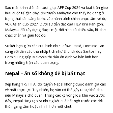
Sau màn trình diễn ấn tượng tại AFF Cup 2024 và loạt trận giao
hữu quốc tế gần đây, đội tuyển Malaysia cho thấy họ đang ở
trạng thái sẵn sàng bước vào hành trình chinh phục tấm vé dự
VCK Asian Cup 2027. Dưới sự dẫn dắt của HLV Kim Pan-gon,
Malaysia đã xây dựng được một đội hình có chiều sâu, lối chơi
chắc chắn và giàu tốc độ.
Sự kết hợp giữa các cựu binh như Safawi Rasid, Dominic Tan
cùng với dàn cầu thủ nhập tịch như Endrick dos Santos hay
Corbin Ong giúp Malaysia thi đấu ổn định và bản lĩnh hơn
trong những trận cầu quan trọng.
Nepal – ẩn số không dễ bị bắt nạt
Xếp hạng 175 FIFA, đội tuyển Nepal không được đánh giá cao
về mặt thực lực. Tuy nhiên, họ vẫn có thể gây ra sự khó chịu
nếu Malaysia chủ quan. Trong các kỳ vòng loại khu vực trước
đây, Nepal từng tạo ra những kết quả bất ngờ trước các đối
thủ ngang tầm hoặc nhỉnh hơn một chút.