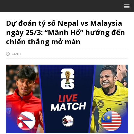
Dự đoán tỷ số Nepal vs Malaysia
ngày 25/3: “Mãnh Hổ” hướng đến
chiến thắng mở màn
24/03