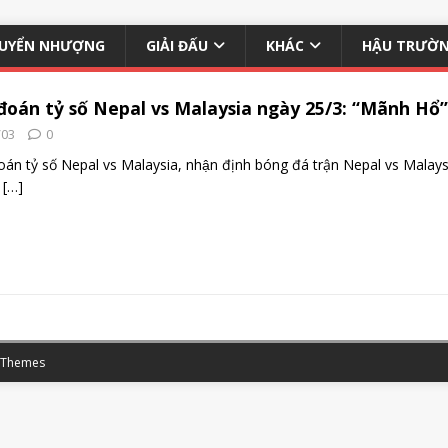
UYỂN NHƯỢNG
GIẢI ĐẤU
KHÁC
HẬU TRƯỜ
đoán tỷ số Nepal vs Malaysia ngày 25/3: “Mãnh H
/03
0
án tỷ số Nepal vs Malaysia, nhận định bóng đá trận Nepal vs Mala
.
[…]
 Themes