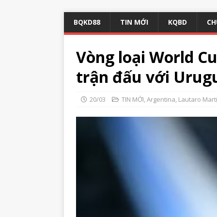
BQKD88
TIN MỚI
KQBD
CH
Vòng loại World C
trận đấu với Urugu
20/03
TIN MỚI
,
Argentina
,
Lautaro Mart