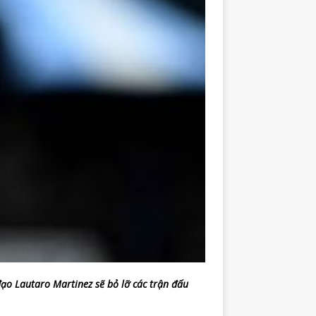
đạo Lautaro Martinez sẽ bỏ lỡ các trận đấu