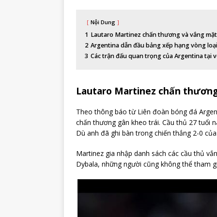
Nội Dung
1
Lautaro Martinez chấn thương và vắng mặt
2
Argentina dẫn đầu bảng xếp hạng vòng loạ
3
Các trận đấu quan trọng của Argentina tại 
Lautaro Martinez chấn thương
Theo thông báo từ Liên đoàn bóng đá Argent
chấn thương gân kheo trái. Cầu thủ 27 tuổi n
Dù anh đã ghi bàn trong chiến thắng 2-0 của 
Martinez gia nhập danh sách các cầu thủ vắn
Dybala, những người cũng không thể tham gia