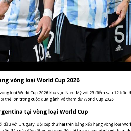
ạng vòng loại World Cup 2026
vòng loại World Cup 2026 khu vực Nam Mỹ với 25 điểm sau 12 trận đ
 lợi thế lớn trong cuộc đua giành vé tham dự World Cup 2026.
rgentina tại vòng loại World Cup
ối đầu với Uruguay, đội xếp thứ hai trên bảng xếp hạng vòng loại Worl
i trận đấu này đều rất quan trọng đối với tham vọng giành vé tham d