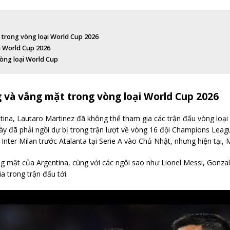
 trong vòng loại World Cup 2026
i World Cup 2026
vòng loại World Cup
 và vắng mặt trong vòng loại World Cup 2026
ina, Lautaro Martinez đã không thể tham gia các trận đấu vòng loại 
ày đã phải ngồi dự bị trong trận lượt về vòng 16 đội Champions Leag
Inter Milan trước Atalanta tại Serie A vào Chủ Nhật, nhưng hiện tại, 
g mặt của Argentina, cùng với các ngôi sao như Lionel Messi, Gonzal
 trong trận đấu tới.