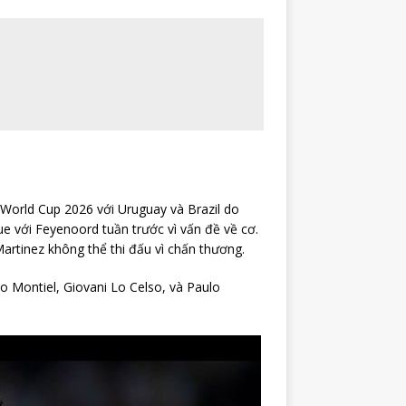
World Cup 2026 với Uruguay và Brazil do
ue với Feyenoord tuần trước vì vấn đề về cơ.
Martinez không thể thi đấu vì chấn thương.
o Montiel, Giovani Lo Celso, và Paulo