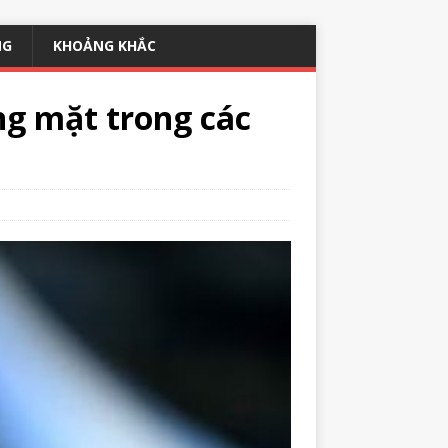
NG
KHOẢNG KHẮC
ng mặt trong các