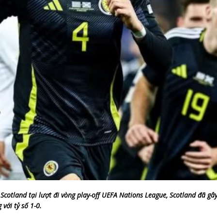
vs Scotland tại lượt đi vòng play-off UEFA Nations League, Scotland đã g
 với tỷ số 1-0.