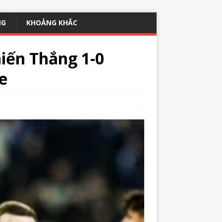
NG
KHOẢNG KHẮC
hiến Thắng 1-0
e