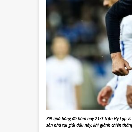
Kết quả bóng đá hôm nay 21/3 trận Hy Lạp 
sân nhà tại giải đấu này, khi giành chiến thắng