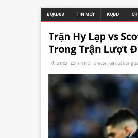
BQKD88
TIN MỚI
KQBD
CH
Trận Hy Lạp vs Sc
Trong Trận Lượt Đi
21/03
TIN MỚI
,
Grecce
,
Kết quả bóng đ