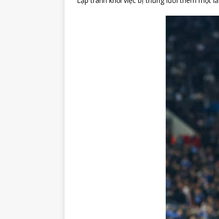
Lạp tránh khỏi việc bị thủng lưới thêm một lầ