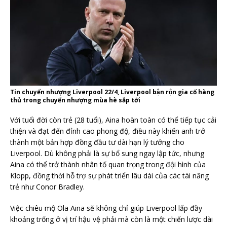
Tin chuyển nhượng Liverpool 22/4, Liverpool bận rộn gia cố hàng
thủ trong chuyển nhượng mùa hè sắp tới
Với tuổi đời còn trẻ (28 tuổi), Aina hoàn toàn có thể tiếp tục cải
thiện và đạt đến đỉnh cao phong độ, điều này khiến anh trở
thành một bản hợp đồng đầu tư dài hạn lý tưởng cho
Liverpool. Dù không phải là sự bổ sung ngay lập tức, nhưng
Aina có thể trở thành nhân tố quan trọng trong đội hình của
Klopp, đồng thời hỗ trợ sự phát triển lâu dài của các tài năng
trẻ như Conor Bradley.
Việc chiêu mộ Ola Aina sẽ không chỉ giúp Liverpool lấp đầy
khoảng trống ở vị trí hậu vệ phải mà còn là một chiến lược dài