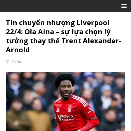
Tin chuyển nhượng Liverpool
22/4: Ola Aina – sự lựa chọn lý
tưởng thay thế Trent Alexander-
Arnold
22/04