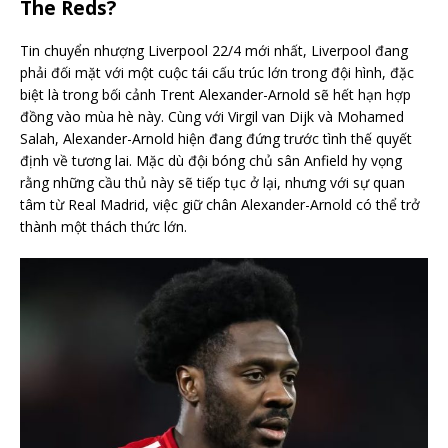
The Reds?
Tin chuyển nhượng Liverpool 22/4 mới nhất, Liverpool đang
phải đối mặt với một cuộc tái cấu trúc lớn trong đội hình, đặc
biệt là trong bối cảnh Trent Alexander-Arnold sẽ hết hạn hợp
đồng vào mùa hè này. Cùng với Virgil van Dijk và Mohamed
Salah, Alexander-Arnold hiện đang đứng trước tình thế quyết
định về tương lai. Mặc dù đội bóng chủ sân Anfield hy vọng
rằng những cầu thủ này sẽ tiếp tục ở lại, nhưng với sự quan
tâm từ Real Madrid, việc giữ chân Alexander-Arnold có thể trở
thành một thách thức lớn.