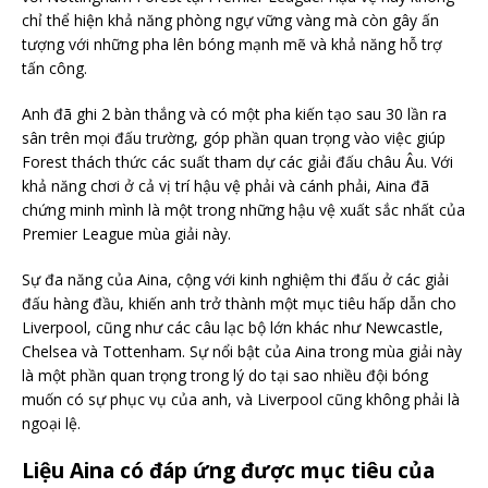
chỉ thể hiện khả năng phòng ngự vững vàng mà còn gây ấn
tượng với những pha lên bóng mạnh mẽ và khả năng hỗ trợ
tấn công.
Anh đã ghi 2 bàn thắng và có một pha kiến tạo sau 30 lần ra
sân trên mọi đấu trường, góp phần quan trọng vào việc giúp
Forest thách thức các suất tham dự các giải đấu châu Âu. Với
khả năng chơi ở cả vị trí hậu vệ phải và cánh phải, Aina đã
chứng minh mình là một trong những hậu vệ xuất sắc nhất của
Premier League mùa giải này.
Sự đa năng của Aina, cộng với kinh nghiệm thi đấu ở các giải
đấu hàng đầu, khiến anh trở thành một mục tiêu hấp dẫn cho
Liverpool, cũng như các câu lạc bộ lớn khác như Newcastle,
Chelsea và Tottenham. Sự nổi bật của Aina trong mùa giải này
là một phần quan trọng trong lý do tại sao nhiều đội bóng
muốn có sự phục vụ của anh, và Liverpool cũng không phải là
ngoại lệ.
Liệu Aina có đáp ứng được mục tiêu của