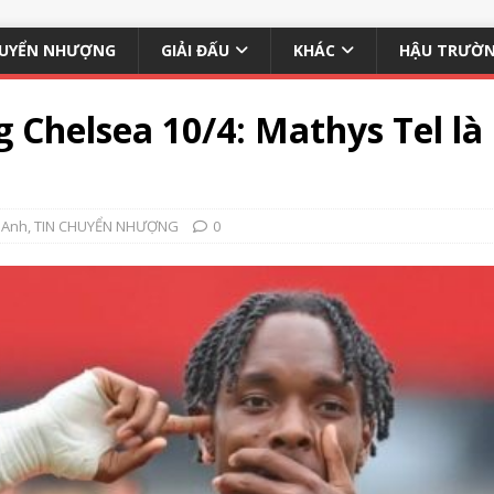
UYỂN NHƯỢNG
GIẢI ĐẤU
KHÁC
HẬU TRƯỜ
g Chelsea 10/4: Mathys Tel la
 Anh
,
TIN CHUYỂN NHƯỢNG
0