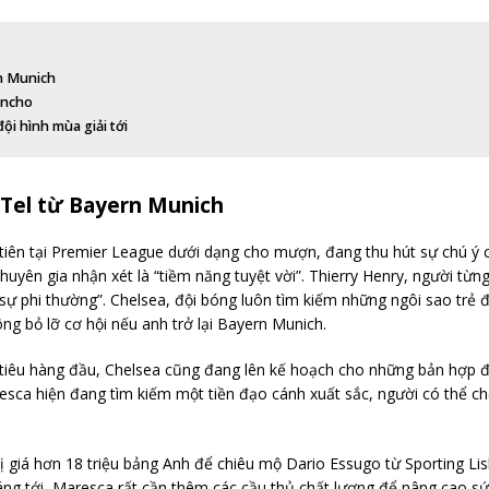
n Munich
ancho
 hình mùa giải tới
Tel từ Bayern Munich
tiên tại Premier League dưới dạng cho mượn, đang thu hút sự chú ý c
uyên gia nhận xét là “tiềm năng tuyệt vời”. Thierry Henry, người từng
à “sự phi thường”. Chelsea, đội bóng luôn tìm kiếm những ngôi sao trẻ 
ng bỏ lỡ cơ hội nếu anh trở lại Bayern Munich.
tiêu hàng đầu, Chelsea cũng đang lên kế hoạch cho những bản hợp đ
resca hiện đang tìm kiếm một tiền đạo cánh xuất sắc, người có thể ch
rị giá hơn 18 triệu bảng Anh để chiêu mộ Dario Essugo từ Sporting Li
áng tới, Maresca rất cần thêm các cầu thủ chất lượng để nâng cao s