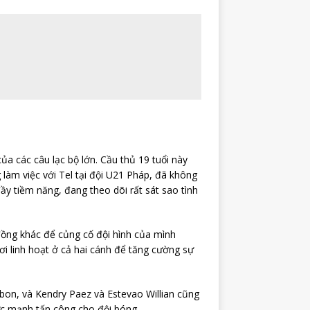
ủa các câu lạc bộ lớn. Cầu thủ 19 tuổi này
 làm việc với Tel tại đội U21 Pháp, đã không
đầy tiềm năng, đang theo dõi rất sát sao tình
ồng khác để củng cố đội hình của mình
ơi linh hoạt ở cả hai cánh để tăng cường sự
sbon, và Kendry Paez và Estevao Willian cũng
ức mạnh tấn công cho đội bóng.