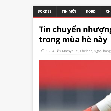
BQKD88
TIN MỚI
KQBD
CH
Tin chuyển nhượn
trong mùa hè này
10/04
Mathys Tel
,
Chelsea
,
Ngoại hạng