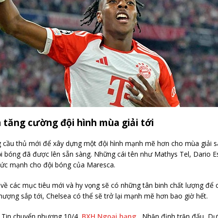
tăng cường đội hình mùa giải tới
g cầu thủ mới để xây dựng một đội hình mạnh mẽ hơn cho mùa giải sa
 bóng đã được lên sẵn sàng. Những cái tên như Mathys Tel, Dario Es
sức mạnh cho đội bóng của Maresca.
ề các mục tiêu mới và hy vọng sẽ có những tân binh chất lượng để c
nhượng sắp tới, Chelsea có thể sẽ trở lại mạnh mẽ hơn bao giờ hết.
 Tin chuyển nhượng 10/4,
BXH Ngoại hạng
, Nhận định trận đấu, Dư