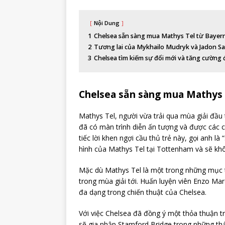
Nội Dung
1
Chelsea sẵn sàng mua Mathys Tel từ Bayer
2
Tương lai của Mykhailo Mudryk và Jadon S
3
Chelsea tìm kiếm sự đổi mới và tăng cường đội
Chelsea sẵn sàng mua Mathys 
Mathys Tel, người vừa trải qua mùa giải đầu 
đã có màn trình diễn ấn tượng và được các ch
tiếc lời khen ngợi cầu thủ trẻ này, gọi anh l
hình của Mathys Tel tại Tottenham và sẽ khô
Mặc dù Mathys Tel là một trong những mục 
trong mùa giải tới. Huấn luyện viên Enzo Ma
đa dạng trong chiến thuật của Chelsea.
Với việc Chelsea đã đồng ý một thỏa thuận t
sẽ gia nhập Stamford Bridge trong những th