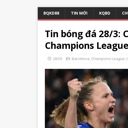
BQKD88
TIN MỚI
KQBD
CH
Tin bóng đá 28/3: 
Champions League 
28/03
Barcelona
,
Champions League
,