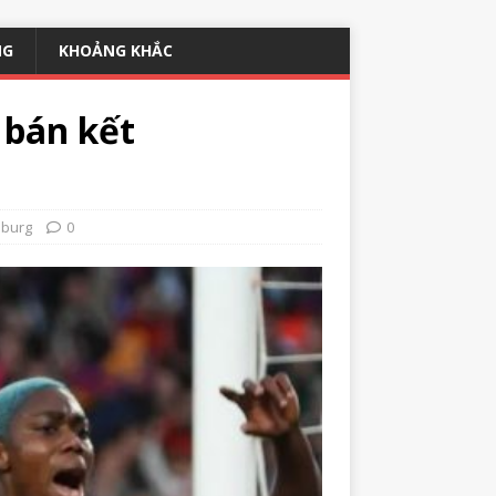
NG
KHOẢNG KHẮC
 bán kết
sburg
0