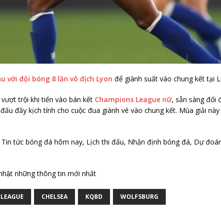
ầu với đội bóng 8 lần vô địch Lyon
để giành suất vào chung kết tại 
ượt trội khi tiến vào bán kết
Champions League nữ
, sẵn sàng đối 
đấu đầy kịch tính cho cuộc đua giành vé vào chung kết. Mùa giải nà
, Tin tức bóng đá hôm nay, Lịch thi đấu, Nhận định bóng đá, Dự đo
 nhật những thông tin mới nhất
 LEAGUE
CHELSEA
KQBD
WOLFSBURG