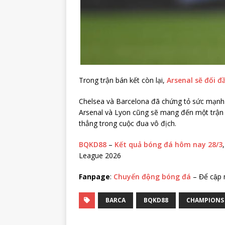
Trong trận bán kết còn lại,
Arsenal sẽ đối đ
Chelsea và Barcelona đã chứng tỏ sức mạnh v
Arsenal và Lyon cũng sẽ mang đến một trận 
thẳng trong cuộc đua vô địch.
BQKD88
–
Kết quả bóng đá hôm nay 28/3
League 2026
Fanpage
:
Chuyển động bóng đá
– Để cập
BARCA
BQKD88
CHAMPIONS