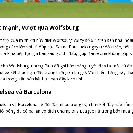
ức mạnh, vượt qua Wolfsburg
 trội của mình khi hủy diệt Wolfsburg với tỷ số 6-1 trên sân nhà, hoàn
g cách lớn với cú đúp của Salma Paralluelo ngay từ đầu trận, nối dài
ia Pina tiếp tục ghi bàn sau giờ thi đấu, giúp Barcelona không gặp k
 cho Wolfsburg, nhưng Pina đã ghi bàn thắng tuyệt đẹp từ một cú đá
 xa kết thúc trận đấu trong thời gian bù giờ. Với chiến thắng này, Bar
a trong trận bán kết hứa hẹn đầy kịch tính.
elsea và Barcelona
Chelsea và Barcelona sẽ đối đầu nhau trong trận bán kết đầy hấp dẫn.
 đội bóng đã có ba lần vô địch Champions League nữ trong bốn mùa gi