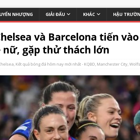
UYỂN NHƯỢNG
GIẢI ĐẤU
KHÁC
HẬU TRƯỜ
Chelsea và Barcelona tiến vào
nữ, gặp thử thách lớn
Chelsea
,
Kết quả bóng đá hôm nay mới nhất - KQBD
,
Manchester City
,
Wolf