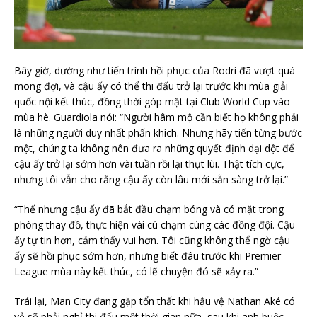
Bây giờ, dường như tiến trình hồi phục của Rodri đã vượt quá
mong đợi, và cậu ấy có thể thi đấu trở lại trước khi mùa giải
quốc nội kết thúc, đồng thời góp mặt tại Club World Cup vào
mùa hè. Guardiola nói: “Người hâm mộ cần biết họ không phải
là những người duy nhất phấn khích. Nhưng hãy tiến từng bước
một, chúng ta không nên đưa ra những quyết định dại dột để
cậu ấy trở lại sớm hơn vài tuần rồi lại thụt lùi. Thật tích cực,
nhưng tôi vẫn cho rằng cậu ấy còn lâu mới sẵn sàng trở lại.”
“Thế nhưng cậu ấy đã bắt đầu chạm bóng và có mặt trong
phòng thay đồ, thực hiện vài cú chạm cùng các đồng đội. Cậu
ấy tự tin hơn, cảm thấy vui hơn. Tôi cũng không thể ngờ cậu
ấy sẽ hồi phục sớm hơn, nhưng biết đâu trước khi Premier
League mùa này kết thúc, có lẽ chuyện đó sẽ xảy ra.”
Trái lại, Man City đang gặp tổn thất khi hậu vệ Nathan Aké có
vẻ sẽ phải nghỉ thi đấu một thời gian nữa, sau khi anh buộc