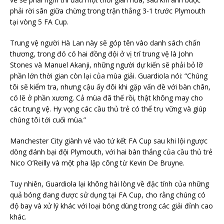
phải rời sân giữa chừng trong trận thắng 3-1 trước Plymouth
tại vòng 5 FA Cup.
Trung vệ người Hà Lan này sẽ góp tên vào danh sách chấn
thương, trong đó có hai đồng đội ở vị trí trung vệ là John
Stones và Manuel Akanji, những người dự kiến sẽ phải bỏ lỡ
phần lớn thời gian còn lại của mùa giải. Guardiola nói: “Chúng
tôi sẽ kiểm tra, nhưng cậu ấy đôi khi gặp vấn đề với bàn chân,
có lẽ ở phần xương. Cả mùa đã thế rồi, thật không may cho
các trung vệ. Hy vọng các cầu thủ trẻ có thể trụ vững và giúp
chúng tôi tới cuối mùa.”
Manchester City giành vé vào tứ kết FA Cup sau khi lội ngược
dòng đánh bại đội Plymouth, với hai bàn thắng của cầu thủ trẻ
Nico O’Reilly và một pha lập công từ Kevin De Bruyne.
Tuy nhiên, Guardiola lại không hài lòng về đặc tính của những
quả bóng đang được sử dụng tại FA Cup, cho rằng chúng có
độ bay và xử lý khác với loại bóng dùng trong các giải đỉnh cao
khác.