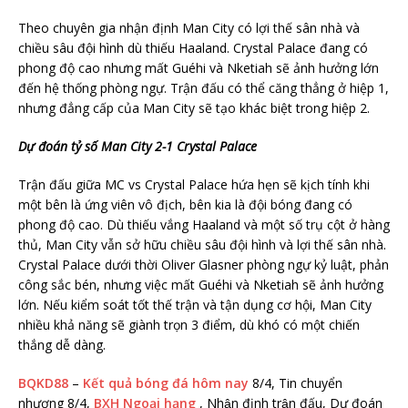
Theo chuyên gia nhận định Man City có lợi thế sân nhà và
chiều sâu đội hình dù thiếu Haaland. Crystal Palace đang có
phong độ cao nhưng mất Guéhi và Nketiah sẽ ảnh hưởng lớn
đến hệ thống phòng ngự. Trận đấu có thể căng thẳng ở hiệp 1,
nhưng đẳng cấp của Man City sẽ tạo khác biệt trong hiệp 2.
Dự đoán tỷ số Man City 2-1 Crystal Palace
Trận đấu giữa MC vs Crystal Palace hứa hẹn sẽ kịch tính khi
một bên là ứng viên vô địch, bên kia là đội bóng đang có
phong độ cao. Dù thiếu vắng Haaland và một số trụ cột ở hàng
thủ, Man City vẫn sở hữu chiều sâu đội hình và lợi thế sân nhà.
Crystal Palace dưới thời Oliver Glasner phòng ngự kỷ luật, phản
công sắc bén, nhưng việc mất Guéhi và Nketiah sẽ ảnh hưởng
lớn. Nếu kiểm soát tốt thế trận và tận dụng cơ hội, Man City
nhiều khả năng sẽ giành trọn 3 điểm, dù khó có một chiến
thắng dễ dàng.
BQKD88
–
Kết quả bóng đá hôm nay
8/4, Tin chuyển
nhượng 8/4,
BXH Ngoại hạng
, Nhận định trận đấu, Dự đoán