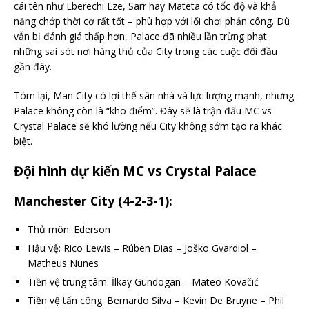
cái tên như Eberechi Eze, Sarr hay Mateta có tốc độ và khả
năng chớp thời cơ rất tốt – phù hợp với lối chơi phản công. Dù
vẫn bị đánh giá thấp hơn, Palace đã nhiều lần trừng phạt
những sai sót nơi hàng thủ của City trong các cuộc đối đầu
gần đây.
Tóm lại, Man City có lợi thế sân nhà và lực lượng mạnh, nhưng
Palace không còn là “kho điểm”. Đây sẽ là trận đấu MC vs
Crystal Palace sẽ khó lường nếu City không sớm tạo ra khác
biệt.
Đội hình dự kiến MC vs Crystal Palace
Manchester City (4-2-3-1):
Thủ môn: Ederson
Hậu vệ: Rico Lewis – Rúben Dias – Joško Gvardiol –
Matheus Nunes
Tiền vệ trung tâm: İlkay Gündogan – Mateo Kovačić
Tiền vệ tấn công: Bernardo Silva – Kevin De Bruyne – Phil