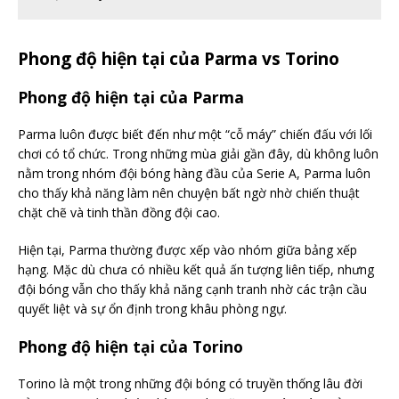
Phong độ hiện tại của Parma vs Torino
Phong độ hiện tại của Parma
Parma luôn được biết đến như một “cỗ máy” chiến đấu với lối
chơi có tổ chức. Trong những mùa giải gần đây, dù không luôn
nằm trong nhóm đội bóng hàng đầu của Serie A, Parma luôn
cho thấy khả năng làm nên chuyện bất ngờ nhờ chiến thuật
chặt chẽ và tinh thần đồng đội cao.
Hiện tại, Parma thường được xếp vào nhóm giữa bảng xếp
hạng. Mặc dù chưa có nhiều kết quả ấn tượng liên tiếp, nhưng
đội bóng vẫn cho thấy khả năng cạnh tranh nhờ các trận cầu
quyết liệt và sự ổn định trong khâu phòng ngự.
Phong độ hiện tại của Torino
Torino là một trong những đội bóng có truyền thống lâu đời