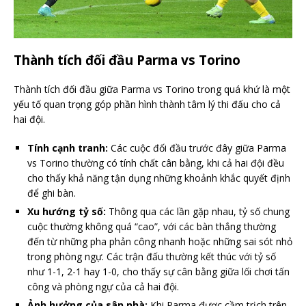
Thành tích đối đầu Parma vs Torino
Thành tích đối đầu giữa Parma vs Torino trong quá khứ là một
yếu tố quan trọng góp phần hình thành tâm lý thi đấu cho cả
hai đội.
Tính cạnh tranh:
Các cuộc đối đầu trước đây giữa Parma
vs Torino thường có tính chất cân bằng, khi cả hai đội đều
cho thấy khả năng tận dụng những khoảnh khắc quyết định
để ghi bàn.
Xu hướng tỷ số:
Thông qua các lần gặp nhau, tỷ số chung
cuộc thường không quá “cao”, với các bàn thắng thường
đến từ những pha phản công nhanh hoặc những sai sót nhỏ
trong phòng ngự. Các trận đấu thường kết thúc với tỷ số
như 1-1, 2-1 hay 1-0, cho thấy sự cân bằng giữa lối chơi tấn
công và phòng ngự của cả hai đội.
Ảnh hưởng của sân nhà:
Khi Parma được cầm trịch trên