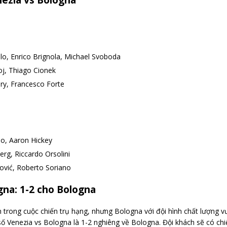
lo, Enrico Brignola, Michael Svoboda
oj, Thiago Cionek
ry, Francesco Forte
lo, Aaron Hickey
erg, Riccardo Orsolini
ović, Roberto Soriano
gna: 1-2 cho Bologna
 trong cuộc chiến trụ hạng, nhưng Bologna với đội hình chất lượng 
số Venezia vs Bologna là 1-2 nghiêng về Bologna. Đội khách sẽ có ch