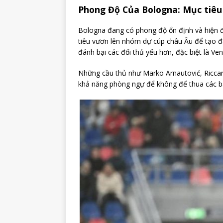
Phong Độ Của Bologna: Mục tiêu
Bologna đang có phong độ ổn định và hiện đ
tiêu vươn lên nhóm dự cúp châu Âu để tạo đà
đánh bại các đối thủ yếu hơn, đặc biệt là Ven
Những cầu thủ như Marko Arnautović, Riccard
khả năng phòng ngự để không để thua các bà