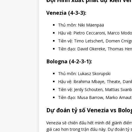
Venezia (4-3-3):
Thủ môn: Niki Mäenpää
Hậu vệ: Pietro Ceccaroni, Marco Modo
Tiền vệ: Timo Letschert, Domen Crnig
Tiền đạo: David Okereke, Thomas Hen
Bologna (4-2-3-1):
Thủ môn: Lukasz Skorupski
Hậu vệ: Ibrahima Mbaye, Theate, Dani
Tiền vệ: Jerdy Schouten, Mattias Svanb
Tiền đạo: Musa Barrow, Marko Arnaut
Dự đoán tỷ số Venezia vs Bolo
Venezia sẽ chiến đấu hết mình để giành điểm
giá cao hơn trong trận đấu này. Dự đoán tỷ 