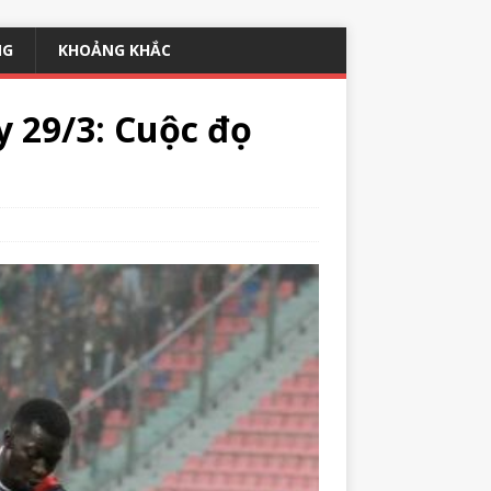
NG
KHOẢNG KHẮC
y 29/3: Cuộc đọ