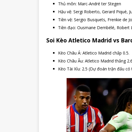
Thủ môn: Marc-André ter Stegen
Hậu vệ: Sergi Roberto, Gerard Piqué, J
Tiền vệ: Sergio Busquets, Frenkie de J
Tiền đạo: Ousmane Dembélé, Robert 
Soi Kèo Atletico Madrid vs Bar
Kèo Châu Á: Atletico Madrid chấp 0.5.
Kèo Châu Âu: Atletico Madrid thắng 2.
Kèo Tài Xỉu: 2.5 (Dự đoán trận đấu có t