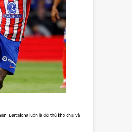
iên, Barcelona luôn là đối thủ khó chịu và