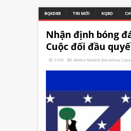
BQKD88
TIN MỚI
KQBD
CH
Nhận định bóng đá 
Cuộc đối đầu quyết
31/03
Atletico Madrid
,
Barcelona
,
Copa