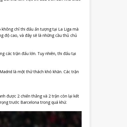
 không chỉ thi đấu ấn tượng tại La Liga mà
ng độ cao, và đây sẽ là những cầu thủ chủ
g các trận đấu lớn. Tuy nhiên, thi đấu tại
Madrid là một thử thách khó khăn. Các trận
ành được 2 chiến thắng và 2 trận còn lại kết
 trọng trước Barcelona trong quá khứ.