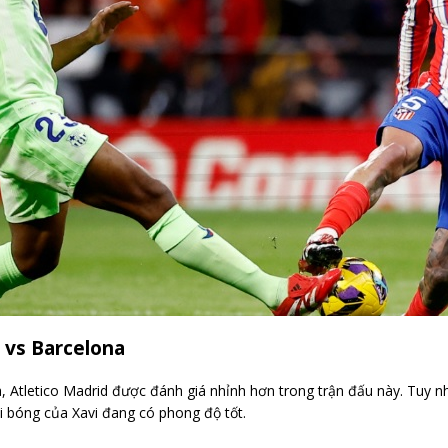
 vs Barcelona
à, Atletico Madrid được đánh giá nhỉnh hơn trong trận đấu này. Tuy nh
ội bóng của Xavi đang có phong độ tốt.