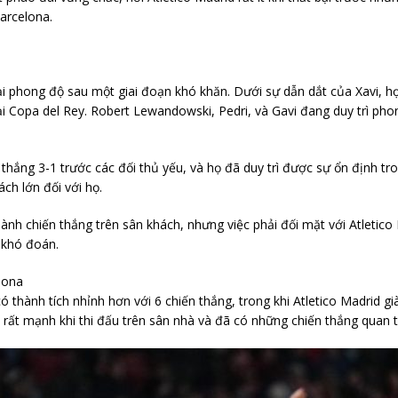
Barcelona.
i phong độ sau một giai đoạn khó khăn. Dưới sự dẫn dắt của Xavi, họ
i Copa del Rey. Robert Lewandowski, Pedri, và Gavi đang duy trì pho
hắng 3-1 trước các đối thủ yếu, và họ đã duy trì được sự ổn định tron
ch lớn đối với họ.
nh chiến thắng trên sân khách, nhưng việc phải đối mặt với Atletico 
à khó đoán.
lona
 thành tích nhỉnh hơn với 6 chiến thắng, trong khi Atletico Madrid gi
id rất mạnh khi thi đấu trên sân nhà và đã có những chiến thắng quan