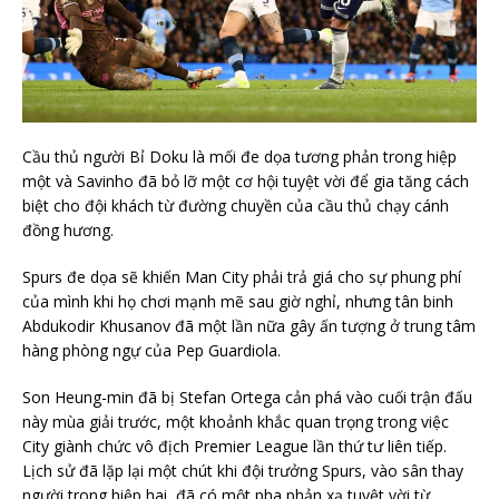
Cầu thủ người Bỉ Doku là mối đe dọa tương phản trong hiệp
một và Savinho đã bỏ lỡ một cơ hội tuyệt vời để gia tăng cách
biệt cho đội khách từ đường chuyền của cầu thủ chạy cánh
đồng hương.
Spurs đe dọa sẽ khiến Man City phải trả giá cho sự phung phí
của mình khi họ chơi mạnh mẽ sau giờ nghỉ, nhưng tân binh
Abdukodir Khusanov đã một lần nữa gây ấn tượng ở trung tâm
hàng phòng ngự của Pep Guardiola.
Son Heung-min đã bị Stefan Ortega cản phá vào cuối trận đấu
này mùa giải trước, một khoảnh khắc quan trọng trong việc
City giành chức vô địch Premier League lần thứ tư liên tiếp.
Lịch sử đã lặp lại một chút khi đội trưởng Spurs, vào sân thay
người trong hiệp hai, đã có một pha phản xạ tuyệt vời từ