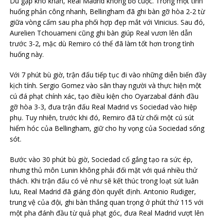
Dù gặp khó khăn, Real Madrid không bỏ cuộc. Trong một tình
huống phản công nhanh, Bellingham đã ghi bàn gỡ hòa 2-2 từ
giữa vòng cấm sau pha phối hợp đẹp mắt với Vinicius. Sau đó,
Aurelien Tchouameni cũng ghi bàn giúp Real vươn lên dẫn
trước 3-2, mặc dù Remiro có thể đã làm tốt hơn trong tình
huống này.
Với 7 phút bù giờ, trận đấu tiếp tục đi vào những diễn biến đầy
kịch tính. Sergio Gomez vào sân thay người và thực hiện một
cú đá phạt chính xác, tạo điều kiện cho Oyarzabal đánh đầu
gỡ hòa 3-3, đưa trận đấu Real Madrid vs Sociedad vào hiệp
phụ. Tuy nhiên, trước khi đó, Remiro đã từ chối một cú sút
hiểm hóc của Bellingham, giữ cho hy vọng của Sociedad sống
sót.
Bước vào 30 phút bù giờ, Sociedad cố gắng tạo ra sức ép,
nhưng thủ môn Lunin không phải đối mặt với quá nhiều thử
thách. Khi trận đấu có vẻ như sẽ kết thúc trong loạt sút luân
lưu, Real Madrid đã giáng đòn quyết định. Antonio Rudiger,
trung vệ của đội, ghi bàn thắng quan trọng ở phút thứ 115 với
một pha đánh đầu từ quả phạt góc, đưa Real Madrid vượt lên