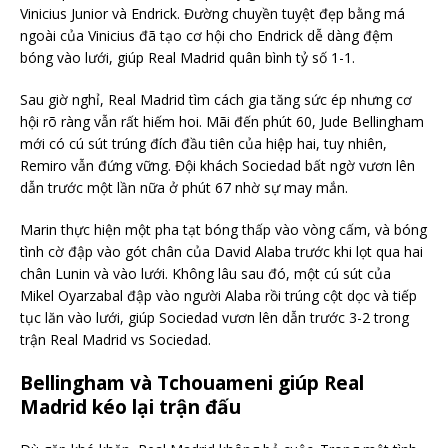
Vinicius Junior và Endrick. Đường chuyền tuyệt đẹp bằng má
ngoài của Vinicius đã tạo cơ hội cho Endrick dễ dàng đệm
bóng vào lưới, giúp Real Madrid quân bình tỷ số 1-1.
Sau giờ nghỉ, Real Madrid tìm cách gia tăng sức ép nhưng cơ
hội rõ ràng vẫn rất hiếm hoi. Mãi đến phút 60, Jude Bellingham
mới có cú sút trúng đích đầu tiên của hiệp hai, tuy nhiên,
Remiro vẫn đứng vững. Đội khách Sociedad bất ngờ vươn lên
dẫn trước một lần nữa ở phút 67 nhờ sự may mắn.
Marin thực hiện một pha tạt bóng thấp vào vòng cấm, và bóng
tình cờ đập vào gót chân của David Alaba trước khi lọt qua hai
chân Lunin và vào lưới. Không lâu sau đó, một cú sút của
Mikel Oyarzabal đập vào người Alaba rồi trúng cột dọc và tiếp
tục lăn vào lưới, giúp Sociedad vươn lên dẫn trước 3-2 trong
trận Real Madrid vs Sociedad.
Bellingham và Tchouameni giúp Real
Madrid kéo lại trận đấu