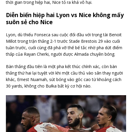
thời gian trong hiệp hai, Nice tỏ ra khá vô hại.
Diễn biến hiệp hai Lyon vs Nice không mấy
suôn sẻ cho Nice
Lyon, dù thiếu Fonseca sau cuộc đối đầu với trọng tài Benoit
Millot trong trận thắng 2-1 trước Stade Brestois 29 vào cuối
tuần trước, cuối cùng đã phá vỡ thế bế tắc nhờ pha dứt điểm
thấp của Rayan Cherki, người được Almada chuyền bóng.
Bàn thắng đầu tiên là một pha kết thúc chính xác, còn bàn
thắng thứ hai lại tuyệt vời khi một cầu thủ vào sân thay người
khác, Ernest Nuamah, sút bóng vào góc cao từ khoảng cách
30 yards, không cho Bułka bất kỳ cơ hội nào.