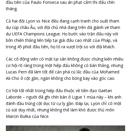
đầu tiên của Paulo Fonseca sau án phạt cấm thi đấu chín
tháng.
Cả hai đội Lyon vs Nice đều đang cạnh tranh cho suất tham
dự cúp châu Âu, với đội chủ nhà đang trên đà giành vé tham
dự UEFA Champions League. Họ bước vào trận đấu này với
bốn chiến thắng liên tiếp tại giải đấu cao nhất của Pháp, và
trong 45 phút đầu tiên, họ tỏ ra vượt trội so với đội khách.
Các cổ động viên có mặt tại sân không được chứng kiến nhiều
cơ hội rõ ràng trong một hiệp đấu không có bàn thắng, nhưng
Lucas Perri đã làm tốt để cản phá cú lắc đầu của Mohamed
Ali-Cho ở cột gần, ngăn không cho bóng bay vào góc cao.
Cơ hội tốt nhất trong hiệp đấu thuộc về tiền đạo Gaëtan
Laborde – người đã ghi chín bàn ở Ligue 1 mùa này – khi anh
đánh đầu trúng cột dọc từ cự ly gần. Đáp lại, Lyon chỉ có một
cú sút duy nhất, nhưng không thể làm khó được thủ môn
Marcin Bułka của Nice.