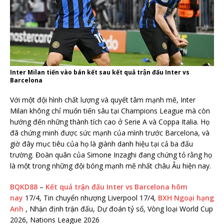
Inter Milan tiến vào bán kết sau kết quả trận đấu Inter vs
Barcelona
Với một đội hình chất lượng và quyết tâm mạnh mẽ, Inter
Milan không chỉ muốn tiến sâu tại Champions League mà còn
hướng đến những thành tích cao ở Serie A và Coppa Italia. Họ
đã chứng minh được sức mạnh của mình trước Barcelona, và
giờ đây mục tiêu của họ là giành danh hiệu tại cả ba đấu
trường. Đoàn quân của Simone Inzaghi đang chứng tỏ rằng họ
là một trong những đội bóng mạnh mẽ nhất châu Âu hiện nay.
BQKD88
–
Kết quả trận đấu Inter vs Barcelona hôm
nay
17/4, Tin chuyển nhượng Liverpool 17/4,
BXH Ngoại hạng
Anh
, Nhận định trận đấu, Dự đoán tỷ số, Vòng loại World Cup
2026, Nations League 2026