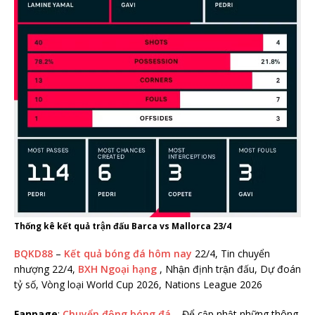
Thống kê kết quả trận đấu Barca vs Mallorca 23/4
BQKD88
–
Kết quả bóng đá hôm nay
22/4, Tin chuyển
nhượng 22/4,
BXH Ngoại hạng
, Nhận định trận đấu, Dự đoán
tỷ số, Vòng loại World Cup 2026, Nations League 2026
Fanpage
:
Chuyển động bóng đá
– Để cập nhật những thông