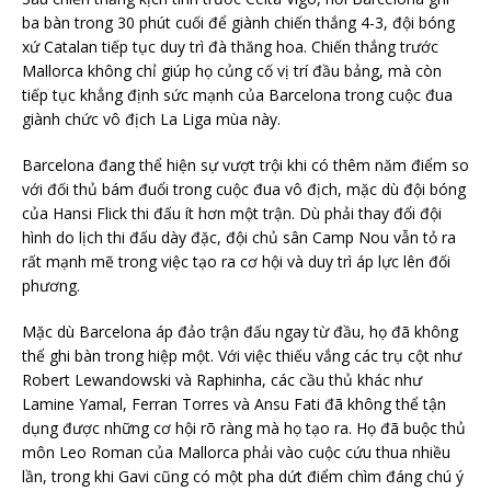
ba bàn trong 30 phút cuối để giành chiến thắng 4-3, đội bóng
xứ Catalan tiếp tục duy trì đà thăng hoa. Chiến thắng trước
Mallorca không chỉ giúp họ củng cố vị trí đầu bảng, mà còn
tiếp tục khẳng định sức mạnh của Barcelona trong cuộc đua
giành chức vô địch La Liga mùa này.
Barcelona đang thể hiện sự vượt trội khi có thêm năm điểm so
với đối thủ bám đuổi trong cuộc đua vô địch, mặc dù đội bóng
của Hansi Flick thi đấu ít hơn một trận. Dù phải thay đổi đội
hình do lịch thi đấu dày đặc, đội chủ sân Camp Nou vẫn tỏ ra
rất mạnh mẽ trong việc tạo ra cơ hội và duy trì áp lực lên đối
phương.
Mặc dù Barcelona áp đảo trận đấu ngay từ đầu, họ đã không
thể ghi bàn trong hiệp một. Với việc thiếu vắng các trụ cột như
Robert Lewandowski và Raphinha, các cầu thủ khác như
Lamine Yamal, Ferran Torres và Ansu Fati đã không thể tận
dụng được những cơ hội rõ ràng mà họ tạo ra. Họ đã buộc thủ
môn Leo Roman của Mallorca phải vào cuộc cứu thua nhiều
lần, trong khi Gavi cũng có một pha dứt điểm chìm đáng chú ý