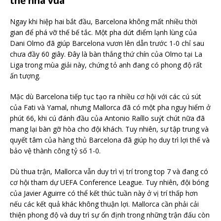
thế nhà vua
Ngay khi hiệp hai bắt đầu, Barcelona không mất nhiều thời
gian để phá vỡ thế bế tắc. Một pha dứt điểm lạnh lùng của
Dani Olmo đã giúp Barcelona vươn lên dẫn trước 1-0 chỉ sau
chưa đầy 60 giây. Đây là bàn thắng thứ chín của Olmo tại La
Liga trong mùa giải này, chứng tỏ anh đang có phong độ rất
ấn tượng.
Mặc dù Barcelona tiếp tục tạo ra nhiều cơ hội với các cú sút
của Fati và Yamal, nhưng Mallorca đã có một pha nguy hiểm ở
phút 66, khi cú đánh đầu của Antonio Raíllo suýt chút nữa đã
mang lại bàn gỡ hòa cho đội khách. Tuy nhiên, sự tập trung và
quyết tâm của hàng thủ Barcelona đã giúp họ duy trì lợi thế và
bảo vệ thành công tỷ số 1-0.
Dù thua trận, Mallorca vẫn duy trì vị trí trong top 7 và đang có
cơ hội tham dự UEFA Conference League. Tuy nhiên, đội bóng
của Javier Aguirre có thể kết thúc tuần này ở vị trí thấp hơn
nếu các kết quả khác không thuận lợi. Mallorca cần phải cải
thiện phong độ và duy trì sự ổn định trong những trận đấu còn