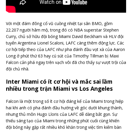
Với một đám đông cổ vũ cuồng nhiệt tại sân BMO, gồm
22.207 người hâm mộ, trong đó có NBA superstar Stephen
Curry, chủ sở hữu đội bóng Miami David Beckham và HLV đội
tuyển Argentina Lionel Scaloni, LAFC càng thêm động lực. Các
cơ hội tiếp theo của LAFC như pha đánh đầu vọt xà của Aaron
Long ở phút thứ 63 hay cú sút của Timothy Tillman bị Maxi
Falcon cản phá ngay trên vạch vôi đã cho thấy sự vượt trội của
đội chủ nhà.
Inter Miami có ít cơ hội và mắc sai lầm
nhiều trong trận Miami vs Los Angeles
Falcon là một trong số ít cơ hội đáng kể của Miami trong hiệp
hai khi anh có pha đánh đầu hướng về góc dưới khung thành,
nhưng thủ môn Hugo Lloris của LAFC dễ dàng bắt gọn. Sự
thiếu sáng tạo của Miami trong những phút cuối cùng khiến
đội bóng này gặp rất nhiều khó khăn trong việc tìm kiếm bàn