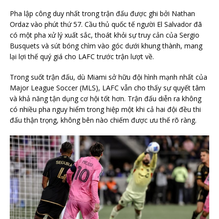
Pha lập công duy nhất trong trận đấu được ghi bởi Nathan
Ordaz vào phút thứ 57. Cầu thủ quốc tế người El Salvador đã
có một pha xử lý xuất sắc, thoát khỏi sự truy cản của Sergio
Busquets và sút bóng chìm vào góc dưới khung thành, mang
lại lợi thế quý giá cho LAFC trước trận lượt về.
Trong suốt trận đấu, dù Miami sở hữu đội hình mạnh nhất của
Major League Soccer (MLS), LAFC vẫn cho thấy sự quyết tâm
và khả năng tận dụng cơ hội tốt hơn. Trận đấu diễn ra không
có nhiều pha nguy hiểm trong hiệp một khi cả hai đội đều thi
đấu thận trọng, không bên nào chiếm được ưu thế rõ ràng.