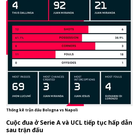
Thống kê trận đấu Bologna vs Napoli
Cuộc đua ở Serie A và UCL tiếp tục hấp dẫn
sau trận đấu