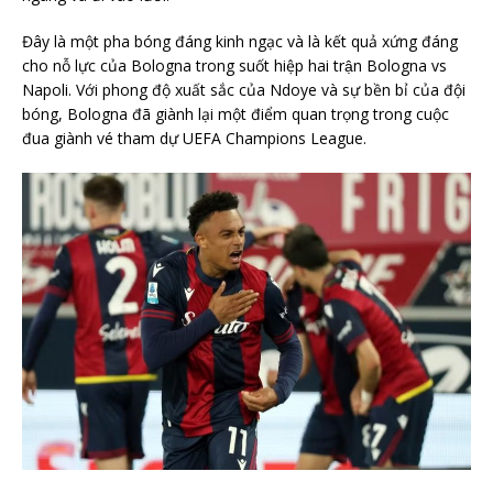
Đây là một pha bóng đáng kinh ngạc và là kết quả xứng đáng
cho nỗ lực của Bologna trong suốt hiệp hai trận Bologna vs
Napoli. Với phong độ xuất sắc của Ndoye và sự bền bỉ của đội
bóng, Bologna đã giành lại một điểm quan trọng trong cuộc
đua giành vé tham dự UEFA Champions League.