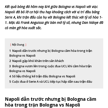
Kết quả bóng đá hôm nay 8/4 giữa Bologna vs Napoli với việc
Napoli đã bỏ lỡ cơ hội thu hẹp khoảng cách với vị trí đầu bảng
Serie A, khi trận đấu của họ với Bologna kết thúc với tỷ số hòa 1-
1. Mặc dù Frank Anguissa ghi bàn mở tỷ số, nhưng Dan Ndoye đã
có màn gỡ hòa xuất sắc.
Nội Dung
1
Napoli dẫn trước nhưng bị Bologna cầm hòa trong trận
Bologna vs Napoli
2
Napoli gặp khó khăn trên sân khách
3
Bologna vươn lên trong cuộc đua UCL khi cầm hòa trận
Bologna vs Napoli
4
Số liệu thống kế trận đấu Bologna vs Napoli
5
Cuộc đua ở Serie A và UCL tiếp tục hấp dẫn sau trận đấu
Napoli dẫn trước nhưng bị Bologna cầm
hòa trong trận Bologna vs Napoli