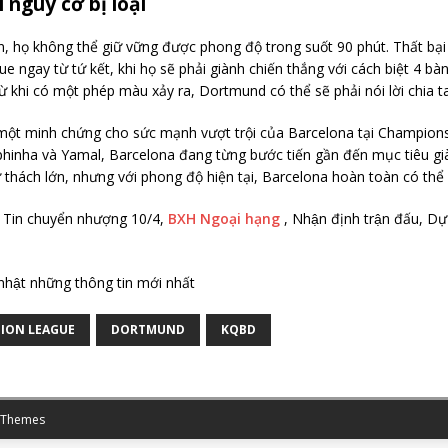
 nguy cơ bị loại
n, họ không thể giữ vững được phong độ trong suốt 90 phút. Thất bại
 ngay từ tứ kết, khi họ sẽ phải giành chiến thắng với cách biệt 4 bàn t
 khi có một phép màu xảy ra, Dortmund có thể sẽ phải nói lời chia ta
một minh chứng cho sức mạnh vượt trội của Barcelona tại Champion
inha và Yamal, Barcelona đang từng bước tiến gần đến mục tiêu giàn
ử thách lớn, nhưng với phong độ hiện tại, Barcelona hoàn toàn có th
 Tin chuyển nhượng 10/4,
BXH Ngoại hạng
, Nhận định trận đấu, Dư
 nhật những thông tin mới nhất
ION LEAGUE
DORTMUND
KQBD
 Themes