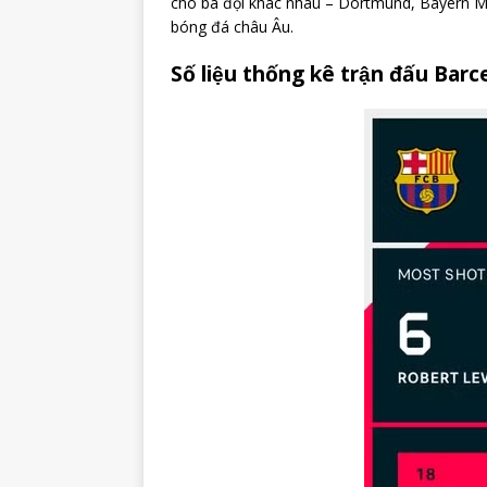
cho ba đội khác nhau – Dortmund, Bayern Mun
bóng đá châu Âu.
Số liệu thống kê trận đấu B