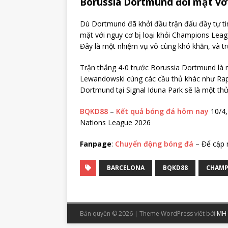
Borussia Dortmund đối mặt với
Dù Dortmund đã khởi đầu trận đấu đầy tự ti
mặt với nguy cơ bị loại khỏi Champions League
Đây là một nhiệm vụ vô cùng khó khăn, và trừ
Trận thắng 4-0 trước Borussia Dortmund là 
Lewandowski cùng các cầu thủ khác như Raph
Dortmund tại Signal Iduna Park sẽ là một th
BQKD88
–
Kết quả bóng đá hôm nay
10/4,
Nations League 2026
Fanpage
:
Chuyển động bóng đá
– Để cập
BARCELONA
BQKD88
CHAMP
Bản quyền © 2026 | Theme WordPress viết bởi
MH