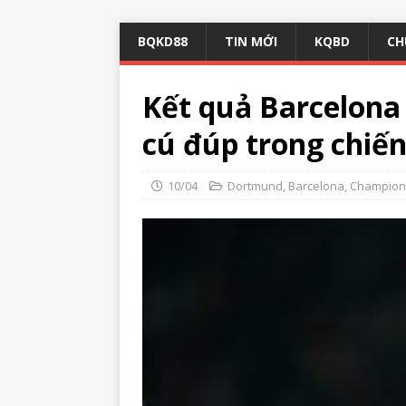
BQKD88
TIN MỚI
KQBD
CH
Kết quả Barcelon
cú đúp trong chiế
10/04
Dortmund
,
Barcelona
,
Champion