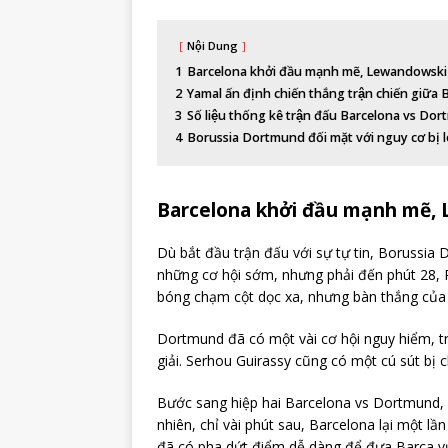
Nội Dung
1
Barcelona khởi đầu mạnh mẽ, Lewandowski
2
Yamal ấn định chiến thắng trận chiến giữ
3
Số liệu thống kê trận đấu Barcelona vs Do
4
Borussia Dortmund đối mặt với nguy cơ bị l
Barcelona khởi đầu mạnh mẽ,
Dù bắt đầu trận đấu với sự tự tin, Boruss
những cơ hội sớm, nhưng phải đến phút 28, 
bóng chạm cột dọc xa, nhưng bàn thắng của R
Dortmund đã có một vài cơ hội nguy hiểm, t
giải. Serhou Guirassy cũng có một cú sút bị c
Bước sang hiệp hai Barcelona vs Dortmund, D
nhiên, chỉ vài phút sau, Barcelona lại một 
đã có pha dứt điểm dễ dàng để đưa Barca vư