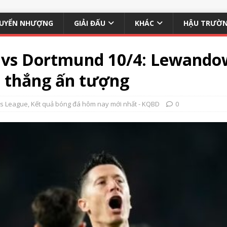
UYỂN NHƯỢNG
GIẢI ĐẤU
KHÁC
HẬU TRƯỜ
a vs Dortmund 10/4: Lewando
n thắng ấn tượng
s League
,
Kết quả bóng đá hôm nay mới nhất - KQBD
0