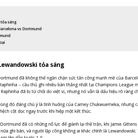
 tỏa sáng
a Barcelona vs Dortmund
rtmund
oại
 Lewandowski tỏa sáng
ia Dortmund đã không thể ngăn chặn sức tấn công mạnh mẽ của Barc
Raphinha – cầu thủ ghi nhiều bàn thắng nhất tại Champions League 
aphinha đã bị từ chối do việt vị, nhưng nó vẫn là dấu hiệu rõ ràng
rong đó đáng chú ý là tình huống của Carney Chukwuemeka, nhưng cá
hệch cột dọc ngay trước khi hiệp một kết thúc.
ortmund đã có những nỗ lực để giành lại thế trận, khi Jamie Gittens
lần nữa ghi bàn, và người lập công không ai khác chính là Lewandows
ơn lên dẫn trước 1-0.