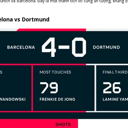
ich và Barcelona. Đây là một thành tích vô cùng ấn tượng, khẳng địn
arcelona vs Dortmund