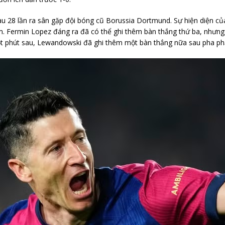
 28 lần ra sân gặp đội bóng cũ Borussia Dortmund. Sự hiện diện của
m. Fermin Lopez đáng ra đã có thể ghi thêm bàn thắng thứ ba, nhưng l
t phút sau, Lewandowski đã ghi thêm một bàn thắng nữa sau pha phả