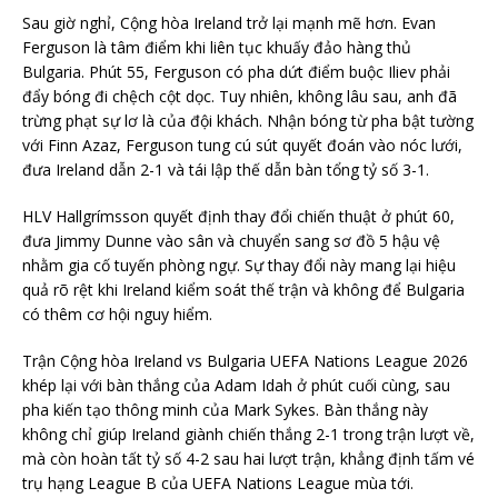
Sau giờ nghỉ, Cộng hòa Ireland trở lại mạnh mẽ hơn. Evan
Ferguson là tâm điểm khi liên tục khuấy đảo hàng thủ
Bulgaria. Phút 55, Ferguson có pha dứt điểm buộc Iliev phải
đẩy bóng đi chệch cột dọc. Tuy nhiên, không lâu sau, anh đã
trừng phạt sự lơ là của đội khách. Nhận bóng từ pha bật tường
với Finn Azaz, Ferguson tung cú sút quyết đoán vào nóc lưới,
đưa Ireland dẫn 2-1 và tái lập thế dẫn bàn tổng tỷ số 3-1.
HLV Hallgrímsson quyết định thay đổi chiến thuật ở phút 60,
đưa Jimmy Dunne vào sân và chuyển sang sơ đồ 5 hậu vệ
nhằm gia cố tuyến phòng ngự. Sự thay đổi này mang lại hiệu
quả rõ rệt khi Ireland kiểm soát thế trận và không để Bulgaria
có thêm cơ hội nguy hiểm.
Trận Cộng hòa Ireland vs Bulgaria UEFA Nations League 2026
khép lại với bàn thắng của Adam Idah ở phút cuối cùng, sau
pha kiến tạo thông minh của Mark Sykes. Bàn thắng này
không chỉ giúp Ireland giành chiến thắng 2-1 trong trận lượt về,
mà còn hoàn tất tỷ số 4-2 sau hai lượt trận, khẳng định tấm vé
trụ hạng League B của UEFA Nations League mùa tới.