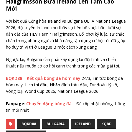
Hallgrímsson Đưa Ireland Lên Tầm Cao
Mới
Với kết quả Cộng hòa Ireland vs Bulgaria UEFA Nations League
2026, đội tuyển Ireland cho thấy sự tiến bộ vượt bậc dưới sự
dẫn dắt của HLV Heimir Hallgrímsson. Lối chơi kỷ luật, sự chắc
chắn trong phòng ngự và khả năng tận dụng cơ hội tốt đã giúp
họ duy trì vị trí ở League B một cách xứng đáng.
Ngược lại, Bulgaria cần phải xây dựng lại đội hình và chiến
thuật nếu muốn có cơ hội cạnh tranh trong các mùa giải tới.
BQKD88
–
Kết quả bóng đá hôm nay
24/3, Tin tức bóng đá
hôm nay, Lịch thi đấu, Nhận định trận đấu, Dự đoán tỷ số,
Vòng loại World Cup 2026, Nations League 2026
Fanpage
:
Chuyển động bóng đá
– Để cập nhật những thông
tin mới nhất
BQKD88
BULGARIA
IRELAND
KQBD