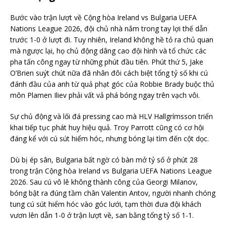
Bước vào trận lượt về Cộng hòa Ireland vs Bulgaria UEFA
Nations League 2026, đội chủ nhà nắm trong tay lợi thế dẫn
trước 1-0 ở lượt đi. Tuy nhiên, Ireland không hề tỏ ra chủ quan
mà ngược lại, họ chủ động dâng cao đội hình và tổ chức các
pha tấn công ngay từ những phút đầu tiên. Phút thứ 5, Jake
O’Brien suýt chút nữa đã nhân đôi cách biệt tổng tỷ số khi cú
đánh đầu của anh từ quả phạt góc của Robbie Brady buộc thủ
môn Plamen Iliev phải vất vả phá bóng ngay trên vạch vôi.
Sự chủ động và lối đá pressing cao mà HLV Hallgrímsson triển
khai tiếp tục phát huy hiệu quả. Troy Parrott cũng có cơ hội
đáng kể với cú sút hiểm hóc, nhưng bóng lại tìm đến cột dọc.
Dù bị ép sân, Bulgaria bất ngờ có bàn mở tỷ số ở phút 28
trong trận Cộng hòa Ireland vs Bulgaria UEFA Nations League
2026. Sau cú vô lê không thành công của Georgi Milanov,
bóng bật ra đúng tầm chân Valentin Antov, người nhanh chóng
tung cú sút hiểm hóc vào góc lưới, tạm thời đưa đội khách
vươn lên dẫn 1-0 ở trận lượt về, san bằng tổng tỷ số 1-1.